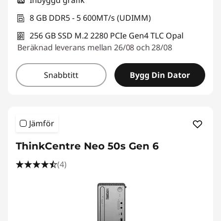
Inbyggd grafik
8 GB DDR5 - 5 600MT/s (UDIMM)
256 GB SSD M.2 2280 PCIe Gen4 TLC Opal
Beräknad leverans mellan 26/08 och 28/08
Snabbtitt
Bygg Din Dator
Jämför
ThinkCentre Neo 50s Gen 6
(4)