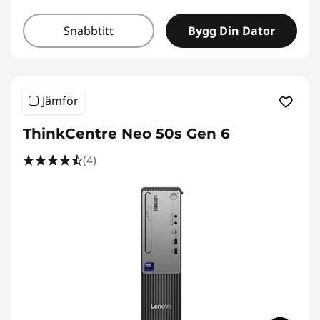
Snabbtitt
Bygg Din Dator
Jämför
ThinkCentre Neo 50s Gen 6
(4)