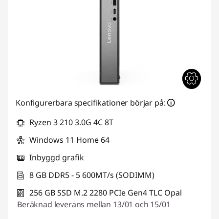
k
C
e
n
t
e
Konfigurerbara specifikationer börjar på:
Ryzen 3 210 3.0G 4C 8T
r
Windows 11 Home 64
M
Inbyggd grafik
-
8 GB DDR5 - 5 600MT/s (SODIMM)
s
256 GB SSD M.2 2280 PCIe Gen4 TLC Opal
Beräknad leverans mellan 13/01 och 15/01
e