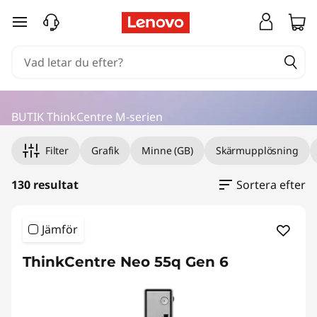
L
hoppa vidare till huvudinnehållet
e
n
o
BUTIK ThinkCentre M-serien
v
Filter
Grafik
Minne (GB)
Skärmupplösning
o
130 resultat
Sortera efter
T
h
Jämför
i
ThinkCentre Neo 55q Gen 6
n