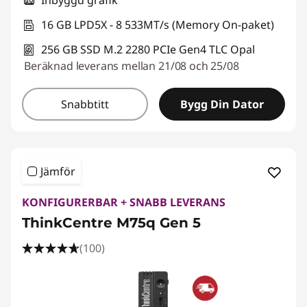
Inbyggd grafik
16 GB LPD5X - 8 533MT/s (Memory On-paket)
256 GB SSD M.2 2280 PCIe Gen4 TLC Opal
Beräknad leverans mellan 21/08 och 25/08
Snabbtitt
Bygg Din Dator
Jämför
KONFIGURERBAR + SNABB LEVERANS
ThinkCentre M75q Gen 5
(100)