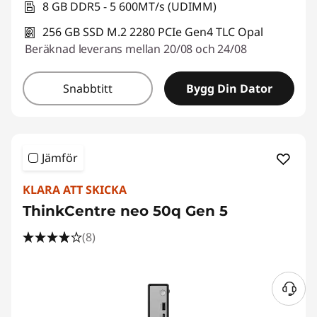
8 GB DDR5 - 5 600MT/s (UDIMM)
256 GB SSD M.2 2280 PCIe Gen4 TLC Opal
Beräknad leverans mellan 20/08 och 24/08
Snabbtitt
Bygg Din Dator
Jämför
KLARA ATT SKICKA
ThinkCentre neo 50q Gen 5
(8)