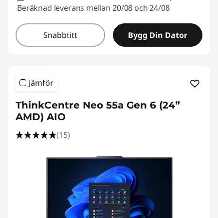
Beräknad leverans mellan 20/08 och 24/08
Snabbtitt
Bygg Din Dator
Jämför
ThinkCentre Neo 55a Gen 6 (24”
AMD) AIO
(15)