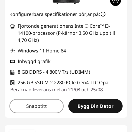
o
r
Konfigurerbara specifikationer börjar på:
n
Fjortonde generationens Intel® Core™ i3-
14100-processor (P-kärnor 3,50 GHz upp till
4,70 GHz)
Windows 11 Home 64
Inbyggd grafik
8 GB DDR5 - 4 800MT/s (UDIMM)
256 GB SSD M.2 2280 PCIe Gen4 TLC Opal
Beräknad leverans mellan 21/08 och 25/08
Snabbtitt
Bygg Din Dator