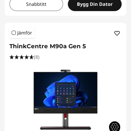
Snabbtitt
Bygg Din Dator
Jämför
ThinkCentre M90a Gen 5
(8)