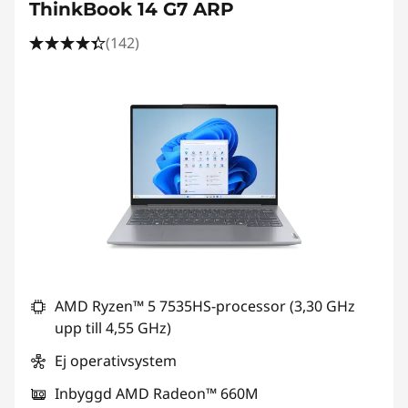
e
ThinkBook 14 G7 ARP
r
(142)
AMD Ryzen™ 5 7535HS-processor (3,30 GHz
upp till 4,55 GHz)
Ej operativsystem
Inbyggd AMD Radeon™ 660M