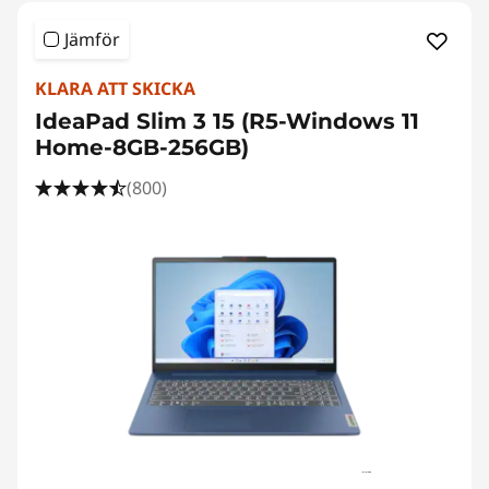
d
a
Jämför
t
KLARA ATT SKICKA
IdeaPad Slim 3 15 (R5-Windows 11
a
Home-8GB-256GB)
v
(800)
e
t
e
n
s
k