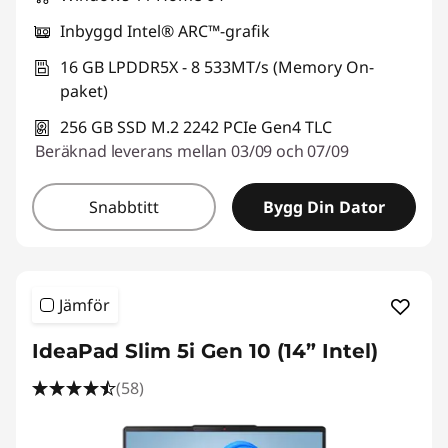
Inbyggd Intel® ARC™-grafik
16 GB LPDDR5X - 8 533MT/s (Memory On-
paket)
256 GB SSD M.2 2242 PCIe Gen4 TLC
Beräknad leverans mellan 03/09 och 07/09
Snabbtitt
Bygg Din Dator
Jämför
IdeaPad Slim 5i Gen 10 (14” Intel)
(58)