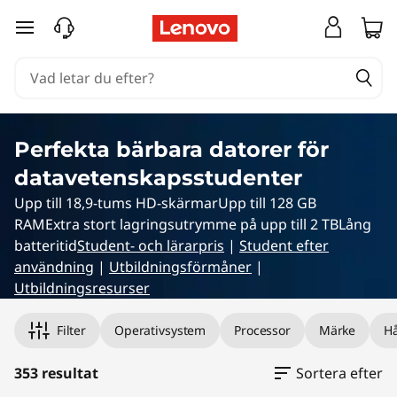
L
hoppa vidare till huvudinnehållet
a
p
t
Perfekta bärbara datorer för
o
datavetenskapsstudenter
p
Upp till 18,9-tums HD-skärmarUpp till 128 GB
RAMExtra stort lagringsutrymme på upp till 2 TBLång
s
batteritid
Student- och lärarpris
|
Student efter
användning
|
Utbildningsförmåner
|
f
Utbildningsresurser
ö
Filter
Operativsystem
Processor
Märke
Hå
r
353 resultat
Sortera efter