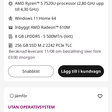
AMD Ryzen™ 5 7520U-processor (2,80 GHz upp
a
till 4,30 GHz)
p
Windows 11 Home 64
s
Inbyggt AMD Radeon™ 610M
8 GB LPDDR5 - 5 500MT/s (lött)
s
256 GB SSD M.2 2242 PCIe TLC
t
Beräknad leverans 11/08 om beställning sker före
03:00 imorgon
u
d
Snabbtitt
Lägg till i kundvagn
e
n
Jämför
t
UTAN OPERATIVSYSTEM