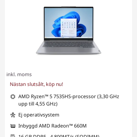
inkl. moms
Nästan slutsålt, köp nu!
AMD Ryzen™ 5 7535HS-processor (3,30 GHz
upp till 4,55 GHz)
Ej operativsystem
Inbyggd AMD Radeon™ 660M
16 GB DDR5 - 4 800MT/s (SODIMM)