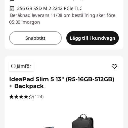
o
256 GB SSD M.2 2242 PCIe TLC
Beräknad leverans 11/08 om beställning sker före
C
05:00 imorgon
A
Snabbtitt
Lägg till i kundvagn
D
Jämför
IdeaPad Slim 5 13" (R5-16GB-512GB)
+ Backpack
(124)