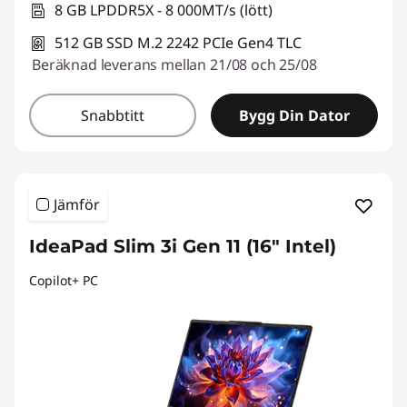
8 GB LPDDR5X - 8 000MT/s (lött)
512 GB SSD M.2 2242 PCIe Gen4 TLC
Beräknad leverans mellan 21/08 och 25/08
Snabbtitt
Bygg Din Dator
Jämför
IdeaPad Slim 3i Gen 11 (16" Intel)
Copilot+ PC