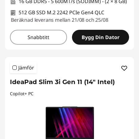
16 GB DDR5 - 5 600MT/s (SODIMM) - (2 × 8 GB)
512 GB SSD M.2 2242 PCIe Gen4 QLC
Beräknad leverans mellan 21/08 och 25/08
Snabbtitt
Bygg Din Dator
Jämför
IdeaPad Slim 3i Gen 11 (14" Intel)
Copilot+ PC