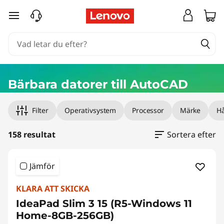
B
hoppa vidare till huvudinnehållet
ä
r
b
Bärbara datorer till AutoCAD
a
Filter
Operativsystem
Processor
Märke
Hå
r
a
158 resultat
Sortera efter
d
Jämför
a
KLARA ATT SKICKA
t
IdeaPad Slim 3 15 (R5-Windows 11
Home-8GB-256GB)