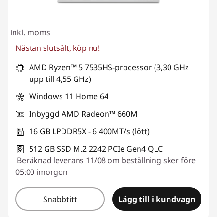
inkl. moms
Nästan slutsålt, köp nu!
AMD Ryzen™ 5 7535HS-processor (3,30 GHz
upp till 4,55 GHz)
Windows 11 Home 64
Inbyggd AMD Radeon™ 660M
16 GB LPDDR5X - 6 400MT/s (lött)
512 GB SSD M.2 2242 PCIe Gen4 QLC
Beräknad leverans 11/08 om beställning sker före
05:00 imorgon
Snabbtitt
Lägg till i kundvagn