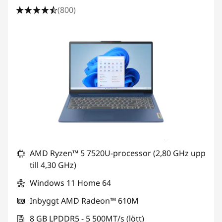
o
(800)
r
e
r
t
i
l
l
AMD Ryzen™ 5 7520U-processor (2,80 GHz upp
till 4,30 GHz)
A
Windows 11 Home 64
u
Inbyggt AMD Radeon™ 610M
t
8 GB LPDDR5 - 5 500MT/s (lött)