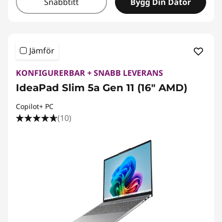
Snabbtitt
Bygg Din Dator
Jämför
KONFIGURERBAR + SNABB LEVERANS
IdeaPad Slim 5a Gen 11 (16" AMD)
Copilot+ PC
(10)