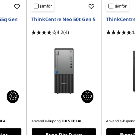
Jämför
Jämför
55q Gen
ThinkCentre Neo 50t Gen 5
ThinkCentre
4.2
(4)
4
DEAL
Använd e-kupong
THINKDEAL
Använd e-kupon
tor
Bygg Din Dator
Bygg 