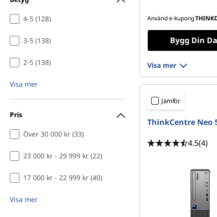
4-5 (128)
Använd e-kupong
THINK
Bygg Din Da
3-5 (138)
2-5 (138)
Visa mer
Visa mer
Jämför
Pris
ThinkCentre Neo 
Över 30 000 kr (33)
4.5
(4)
23 000 kr - 29 999 kr (22)
17 000 kr - 22 999 kr (40)
Visa mer