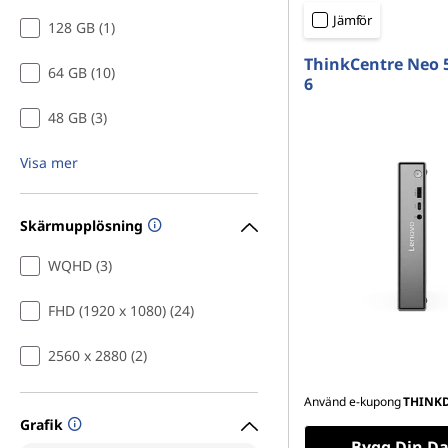
o
u
Jämför
128 GB (1)
r
v
u
ThinkCentre Neo 
64 GB (10)
d
d
6
i
48 GB (3)
f
n
n
Visa mer
ö
e
h
r
å
Skärmupplösning
l
m
l
WQHD (3)
e
u
t
FHD (1920 x 1080) (24)
s
2560 x 2880 (2)
i
Använd e-kupong
THINK
k
Grafik
Bygg Din Da