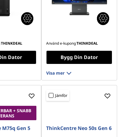
g
THINKDEAL
Använd e-kupong
THINKDEAL
Din Dator
Bygg Din Dator
Visa mer
Jämför
RBAR + SNABB
VERANS
e M75q Gen 5
ThinkCentre Neo 50s Gen 6