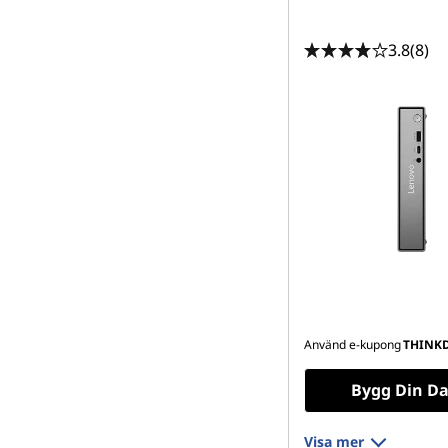
3.8
(8)
Använd e-kupong
THINK
Bygg Din Da
Visa mer