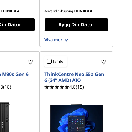
g
THINKDEAL
Använd e-kupong
THINKDEAL
Din Dator
Bygg Din Dator
Visa mer
Jämför
 M90s Gen 6
ThinkCentre Neo 55a Gen
6 (24” AMD) AIO
.8
(18)
4.8
(15)