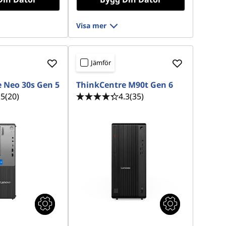
Visa mer
Jämför
 Neo 30s Gen 5
ThinkCentre M90t Gen 6
.5
(20)
4.3
(35)