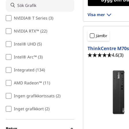
p
Visa mer
r
NVIDIA® T Series (3)
o
NVIDIA RTX™ (22)
Jämför
d
Intel® UHD (5)
ThinkCentre M70s
u
4.6
(3)
Intel® Arc™ (3)
k
Integrated (134)
t
AMD Radeon™ (11)
i
Ingen grafikkortssats (2)
o
Inget grafikkort (2)
n
Betyg