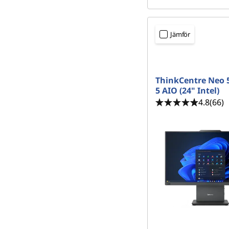
Jämför
ThinkCentre Neo 
5 AIO (24" Intel)
4.8
(66)