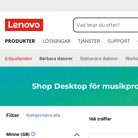
S
h
o
h
o
PRODUKTER
LÖSNINGAR
TJÄNSTER
SUPPORT
p
p
p
s
Erbjudanden
Bärbara datorer
Stationära datorer
Works
a
v
k
i
d
r
Shop Desktop för musikpr
a
r
i
e
t
v
Filter
i
Komprimera alla
166
träffar
l
b
l
Minne (GB)
h