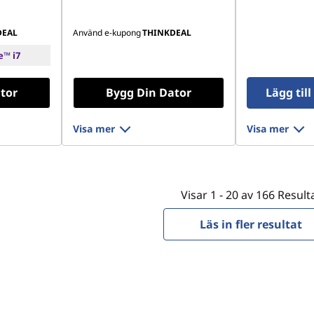
DEAL
Använd e-kupong
THINKDEAL
e™ i7
tor
Bygg Din Dator
Lägg til
Visa mer
Visa mer
Visar
1 -
20
av
166
Result
Läs in fler resultat