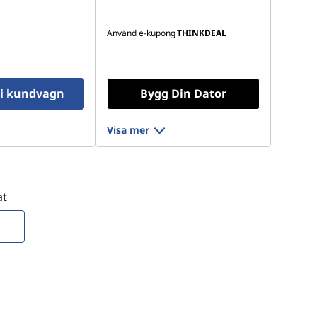
Använd e-kupong
THINKDEAL
l i kundvagn
Bygg Din Dator
Visa mer
at