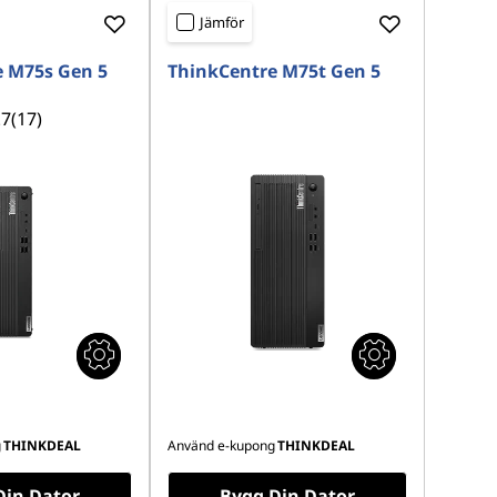
Jämför
 M75s Gen 5
ThinkCentre M75t Gen 5
.7
(17)
g
THINKDEAL
Använd e-kupong
THINKDEAL
Din Dator
Bygg Din Dator