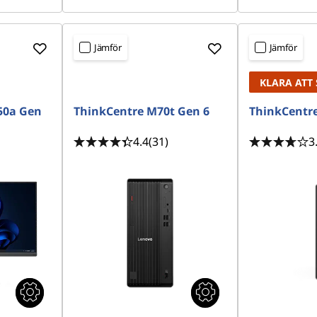
Jämför
Jämför
KLARA ATT 
50a Gen
ThinkCentre M70t Gen 6
ThinkCentre
4.4
(31)
3