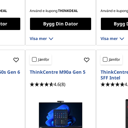
DEAL
Använd e-kupong
THINKDEAL
Använd e-kupon
tor
Bygg Din Dator
Bygg 
Visa mer
Visa mer
Jämför
Jämför
50s Gen 6
ThinkCentre M90a Gen 5
ThinkCentre
SFF Intel
4.6
(8)
4