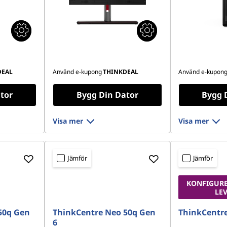
DEAL
Använd e-kupong
THINKDEAL
Använd e-kupon
tor
Bygg Din Dator
Bygg 
Visa mer
Visa mer
Jämför
Jämför
KONFIGURE
LE
50q Gen
ThinkCentre Neo 50q Gen
ThinkCentr
6