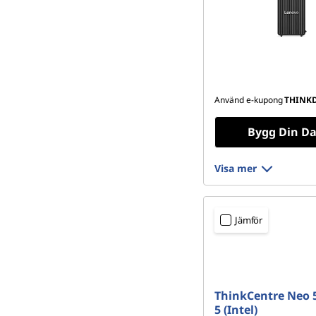
Använd e-kupong
THINK
Bygg Din Da
Visa mer
Jämför
ThinkCentre Neo 
5 (Intel)