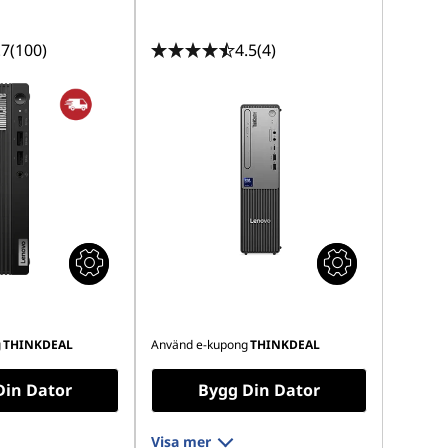
.7
(100)
4.5
(4)
g
THINKDEAL
Använd e-kupong
THINKDEAL
Din Dator
Bygg Din Dator
Visa mer