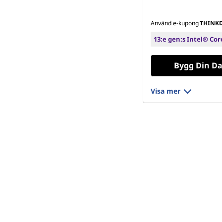
Använd e-kupong
THINK
13:e gen:s Intel® Cor
Bygg Din Da
Visa mer