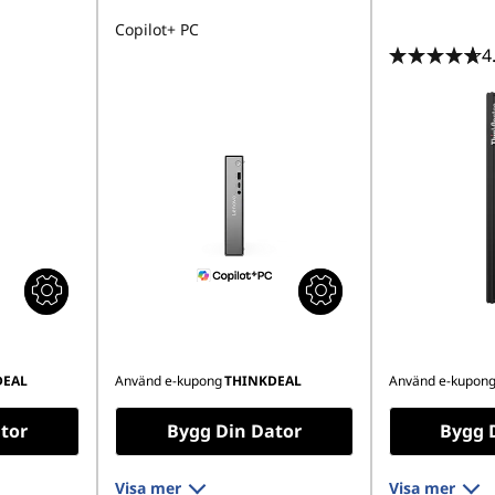
Copilot+ PC
4
DEAL
Använd e-kupong
THINKDEAL
Använd e-kupon
tor
Bygg Din Dator
Bygg 
Visa mer
Visa mer