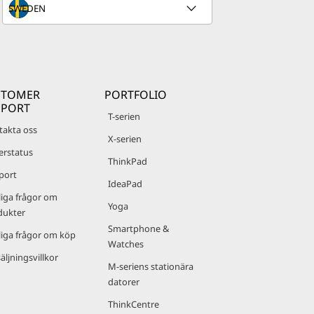
STOMER
PORTFOLIO
PPORT
T-serien
takta oss
X-serien
erstatus
ThinkPad
port
IdeaPad
liga frågor om
Yoga
dukter
Smartphone &
liga frågor om köp
Watches
äljningsvillkor
M-seriens stationära
datorer
ThinkCentre