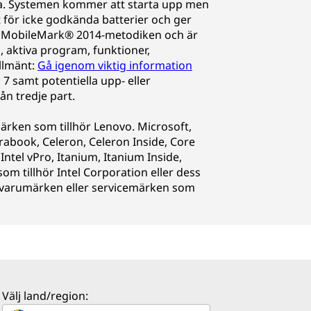
nda. Systemen kommer att starta upp men
t för icke godkända batterier och ger
 på MobileMark® 2014-metodiken och är
, aktiva program, funktioner,
Allmänt:
Gå igenom viktig information
7 samt potentiella upp- eller
ån tredje part.
ärken som tillhör Lenovo. Microsoft,
abook, Celeron, Celeron Inside, Core
, Intel vPro, Itanium, Itanium Inside,
om tillhör Intel Corporation eller dess
ra varumärken eller servicemärken som
Välj land/region: