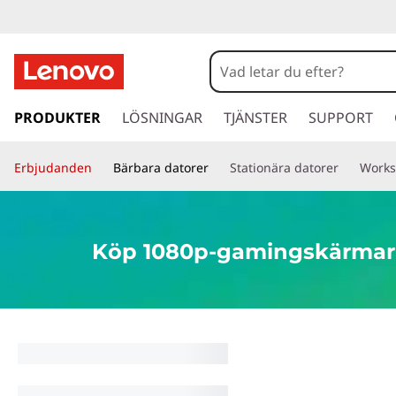
K
ö
p
h
o
PRODUKTER
LÖSNINGAR
TJÄNSTER
SUPPORT
1
p
p
0
Erbjudanden
Bärbara datorer
Stationära datorer
Works
a
v
8
i
d
0
Köp 1080p-gamingskärmar 
a
r
p
e
t
-
i
l
g
l
h