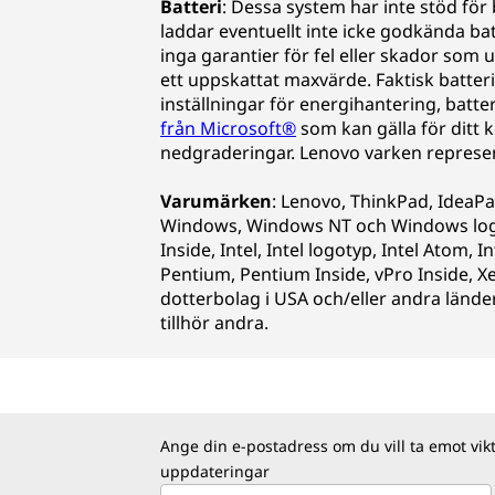
Batteri
: Dessa system har inte stöd fö
laddar eventuellt inte icke godkända bat
inga garantier för fel eller skador so
ett uppskattat maxvärde. Faktisk batter
inställningar för energihantering, batte
från Microsoft®
som kan gälla för ditt 
nedgraderingar. Lenovo varken represente
Varumärken
: Lenovo, ThinkPad, IdeaP
Windows, Windows NT och Windows logot
Inside, Intel, Intel logotyp, Intel Atom, I
Pentium, Pentium Inside, vPro Inside, X
dotterbolag i USA och/eller andra lände
tillhör andra.
Ange din e-postadress om du vill ta emot vik
uppdateringar