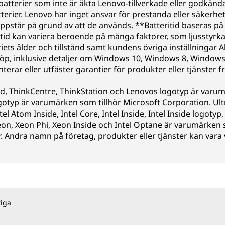
r batterier som inte är äkta Lenovo-tillverkade eller godkä
terier. Lenovo har inget ansvar för prestanda eller säkerhe
m uppstår på grund av att de används. **Batteritid baseras
itid kan variera beroende på många faktorer, som ljusstyrka
riets ålder och tillstånd samt kundens övriga inställningar 
köp, inklusive detaljer om Windows 10, Windows 8, Windows 
rar eller utfäster garantier för produkter eller tjänster fr
ad, ThinkCentre, ThinkStation och Lenovos logotyp är varum
yp är varumärken som tillhör Microsoft Corporation. Ultr
ntel Atom Inside, Intel Core, Intel Inside, Intel Inside logotyp
eon, Xeon Phi, Xeon Inside och Intel Optane är varumärken s
r. Andra namn på företag, produkter eller tjänster kan va
tiga