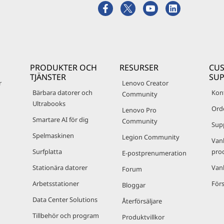
PRODUKTER OCH
RESURSER
CU
TJÄNSTER
SU
r
Lenovo Creator
Bärbara datorer och
Kon
Community
Ultrabooks
Ord
Lenovo Pro
Smartare AI för dig
Community
Sup
Spelmaskinen
Legion Community
Van
Surfplatta
pro
E-postprenumeration
Stationära datorer
Van
Forum
Arbetsstationer
Förs
Bloggar
Data Center Solutions
Återförsäljare
Tillbehör och program
Produktvillkor