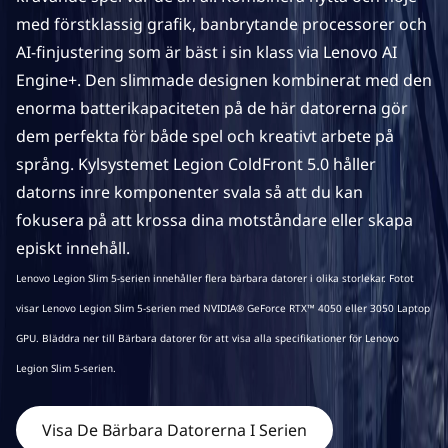
t
med förstklassig grafik, banbrytande processorer och
AI-finjustering som är bäst i sin klass via Lenovo AI
o
Engine+. Den slimmade designen kombinerat med den
r
enorma batterikapaciteten på de här datorerna gör
dem perfekta för både spel och kreativt arbete på
språng. Kylsystemet Legion ColdFront 5.0 håller
datorns inre komponenter svala så att du kan
fokusera på att krossa dina motståndare eller skapa
episkt innehåll.
Lenovo Legion Slim 5-serien innehåller flera bärbara datorer i olika storlekar. Fotot
visar Lenovo Legion Slim 5-serien med NVIDIA® GeForce RTX™ 4050 eller 3050 Laptop
GPU. Bläddra ner till Bärbara datorer för att visa alla specifikationer för Lenovo
Legion Slim 5-serien.
Visa De Bärbara Datorerna I Serien