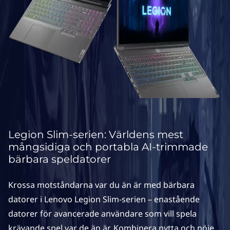
–
t
u
n
n
s
p
Legion Slim-serien: Världens mest
mångsidiga och portabla AI-trimmade
e
bärbara speldatorer
l
Krossa motståndarna var du än är med bärbara
d
datorer i Lenovo Legion Slim-serien – enastående
datorer för avancerade användare som vill spela
a
krävande spel var de än är. Kombinera nytta och nöje