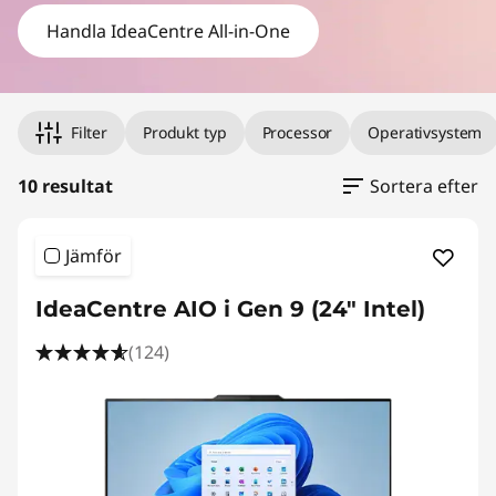
A
Handla IdeaCentre All-in-One
l
l
Filter
Produkt typ
Processor
Operativsystem
-
i
10 resultat
Sortera efter
n
Jämför
-
IdeaCentre AIO i Gen 9 (24" Intel)
O
(124)
n
e
-