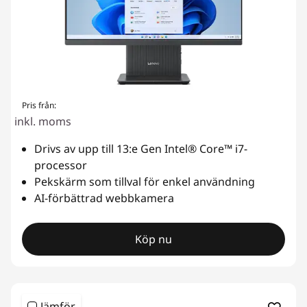
d
a
t
o
Pris från:
inkl. moms
r
Drivs av upp till 13:e Gen Intel® Core™ i7-
e
processor
Pekskärm som tillval för enkel användning
r
AI-förbättrad webbkamera
Köp nu
Jämför