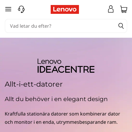
I
hoppa vidare till huvudinnehållet
d
e
a
C
e
n
Allt-i-ett-datorer
t
Allt du behöver i en elegant design
r
Kraftfulla stationära datorer som kombinerar dator
e
och monitor i en enda, utrymmesbesparande ram.