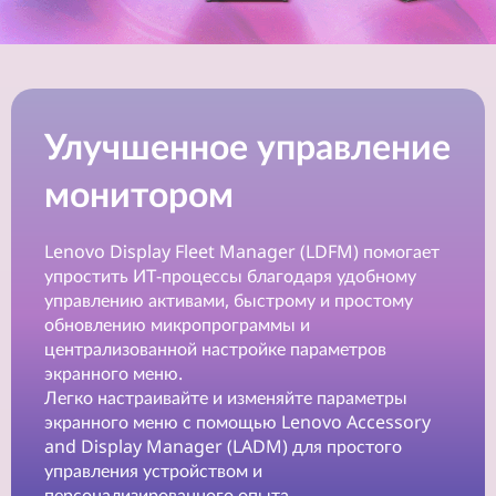
в
р
е
Улучшенное управление
м
монитором
е
н
Lenovo Display Fleet Manager (LDFM) помогает
упростить ИТ-процессы благодаря удобному
н
управлению активами, быстрому и простому
обновлению микропрограммы и
о
централизованной настройке параметров
экранного меню.
м
Легко настраивайте и изменяйте параметры
экранного меню с помощью Lenovo Accessory
р
and Display Manager (LADM) для простого
управления устройством и
а
персонализированного опыта.