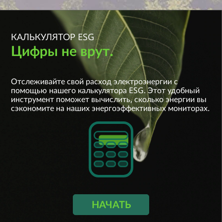
КАЛЬКУЛЯТОР ESG
Цифры не врут.
Выберите страну/регион:
Отслеживайте свой расход электроэнергии с
Выберите вариант
помощью нашего калькулятора ESG. Этот удобный
инструмент поможет вычислить, сколько энергии вы
Название модели
сэкономите на наших энергоэффективных мониторах.
Выберите вариант
Размер/частота обновления
Выберите вариант
Количество мониторов
Срок использования (год)
НАЧАТЬ
Выберите вариант