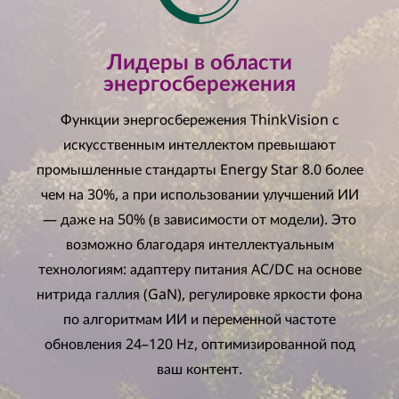
р
а
Лидеры в области
энергосбережения
н
Функции энергосбережения ThinkVision с
с
искусственным интеллектом превышают
т
промышленные стандарты Energy Star 8.0 более
чем на 30%, а при использовании улучшений ИИ
в
— даже на 50% (в зависимости от модели). Это
е
возможно благодаря интеллектуальным
технологиям: адаптеру питания AC/DC на основе
нитрида галлия (GaN), регулировке яркости фона
по алгоритмам ИИ и переменной частоте
обновления 24–120 Hz, оптимизированной под
ваш контент.