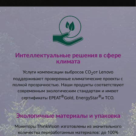
В конфигурации с
мониторами, используемыми в
течение
лет в
:
Общая сумма экономии энергии:
кВт·ч
Процент снижения годовой
энергопотребления:
%
Интеллектуальные решения в сфере
Общая сумма экономии на электроэнергии:
климата
Услуги компенсации выбросов CO
от Lenovo
2
поддерживают проверенные климатические проекты с
полной прозрачностью. Наши продукты соответствуют
современным экологическим стандартам и имеют
®
®
сертификаты EPEAT
Gold, EnergyStar
и TCO.
Экологичные материалы и упаковка
Мониторы ThinkVision изготовлены из значительного
количества переработанных материалов: до 100%