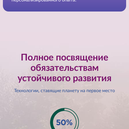
б
о
ч
е
Полное посвящение
м
обязательствам
п
устойчивого развития
р
Технологии, ставящие планету на первое место
о
с
т