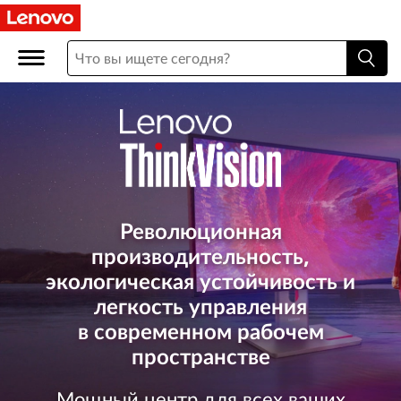
L
e
n
o
v
o
Революционная
T
производительность,
экологическая устойчивость и
h
легкость управления
i
в современном рабочем
пространстве
n
Мощный центр для всех ваших