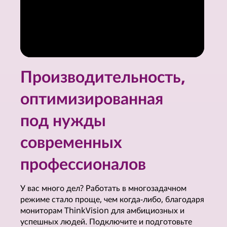
е
ш
е
н
Производительность,
и
оптимизированная
я
под нужды
д
современных
л
профессионалов
я
У вас много дел? Работать в многозадачном
м
режиме стало проще, чем когда-либо, благодаря
мониторам ThinkVision для амбициозных и
о
успешных людей. Подключите и подготовьте