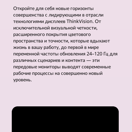
е
Откройте для себя новые горизонты
совершенства с лидирующими в отрасли
м
технологиями дисплеев ThinkVision. От
исключительной визуальной четкости,
и
расширенного покрытия цветового
пространства и точности, которые вдыхают
а
жизнь в вашу работу, до первой в мире
переменной частоты обновления 24–120 Гц для
л
различных сценариев и контента — эти
передовые мониторы выводят современные
ь
рабочие процессы на совершенно новый
уровень.
н
ы
е
р