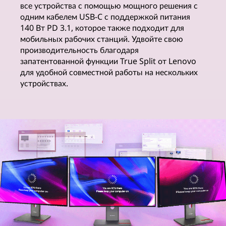
все устройства с помощью мощного решения с
н
одним кабелем USB-C с поддержкой питания
140 Вт PD 3.1, которое также подходит для
и
мобильных рабочих станций. Удвойте свою
производительность благодаря
т
запатентованной функции True Split от Lenovo
для удобной совместной работы на нескольких
о
устройствах.
р
о
в
в
с
о