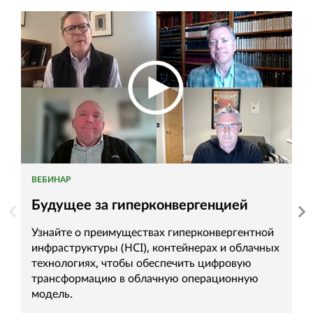
ВЕБИНАР
Р
Будущее за гиперконвергенцией
П
и
Узнайте о преимуществах гиперконвергентной
инфраструктуры (HCI), контейнерах и облачных
У
технологиях, чтобы обеспечить цифровую
и
трансформацию в облачную операционную
в
модель.
ц
в