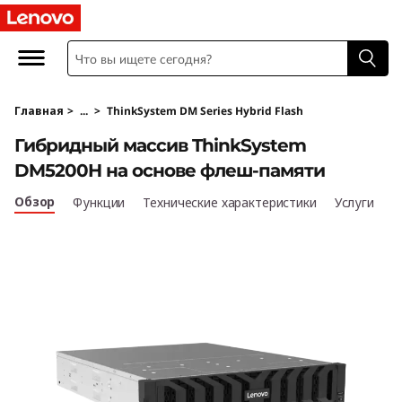
T
h
i
Главная
>
...
>
ThinkSystem DM Series Hybrid Flash
n
Гибридный массив ThinkSystem
k
DM5200H на основе флеш-памяти
S
Обзор
Функции
Технические характеристики
Услуги
y
s
t
e