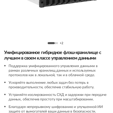
m
D
M
5
Гибридный массив ThinkSystem DM5200H
2
на основе флеш-памяти
+2
Унифицированное гибридное флэш-хранилище с
0
лучшим в своем классе управлением данными
0
Поддержка унифицированного управления данными в
рамках различных хранилищ данных и используемых
H
протоколов как в локальной, так и в облачной среде.
Ускоряйте выполнение любых задач без потерь в
H
производительности, обеспечив стабильную работу.
Устраняйте изолированность СХД и задержки при передаче
y
данных, обеспечив простоту при масштабировании.
b
Благодаря непрерывному шифрованию и улучшенной ИИ
защите от вымогателей ваши данные в безопасности.