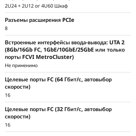
Интеллектуальные и
2U24 + 2U12 or 4U60 Шкаф
комплексные
Разъемы расширения PCIe
возможности
8
управления данными
Встроенные интерфейсы ввода-вывода: UTA 2
(8Gb/16Gb FC, 1GbE/10GbE/25GbE или только
Унифицированная архитектура бесшовно
порты FCVI MetroCluster)
управляет блочными, файловыми и
Не применимо
объектными рабочими нагрузками как
локально, так и в облаке, через единый
Целевые порты FC (64 Гбит/с, автовыбор
интерфейс управления, обеспечивая
скорости)
эффективный и непрерывный
16
пользовательский опыт.
Целевые порты FC (32 Гбит/с, автовыбор
Удовлетворяет требования современных
скорости)
рабочих нагрузок, устраняет изолированность
16
СХД и снижает задержки, обеспечивая
простоту масштабирования.