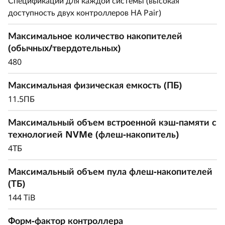
r
Спецификации для каждой системы (высокая
доступность двух контроллеров HA Pair)
a
Максимально эффективно используйте
доступное пространство для стабильной
Максимальное количество накопителей
y
производительности, необходимой для работы
(обычных/твердотельных)
с критически важными рабочими нагрузками.
480
Максимальная физическая емкость (ПБ)
11.5ПБ
Максимальный объем встроенной кэш-памяти с
технологией NVMe (флеш-накопитель)
4ТБ
Максимальный объем пула флеш-накопителей
(ТБ)
144 TiB
Форм-фактор контроллера