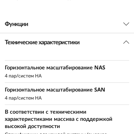
r
i
Функции
d
Технические характеристики
Баланс между
F
производительностью и
l
эффективностью
Горизонтальное масштабирование NAS
a
4 пар/систем HA
s
Идеально для предприятий средних размеров,
Горизонтальное масштабирование SAN
которые требуют повышенной
h
производительности и емкости. Модель
4 пар/систем HA
DM5200H работает на 50 % быстрее в
A
В соответствии с техническими
сравнении с системой предыдущего поколения,
характеристиками массива с поддержкой
что делает ее универсальной для организаций,
r
высокой доступности
которые стремятся найти баланс между
производительностью и рентабельностью.