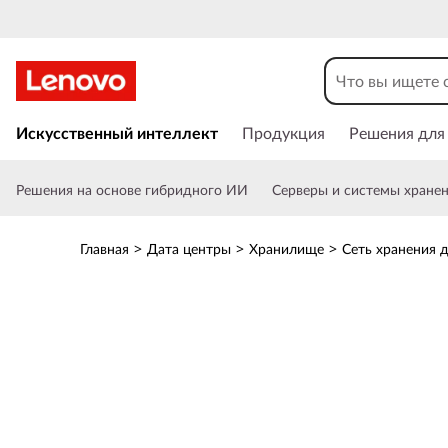
М
а
с
П
е
Искусственный интеллект
Продукция
Решения для
с
р
е
и
Решения на основе гибридного ИИ
Серверы и системы хране
й
т
в
и
Главная
>
Дата центры
>
Хранилище
>
Сеть хранения 
к
T
о
с
h
н
о
i
в
н
n
о
м