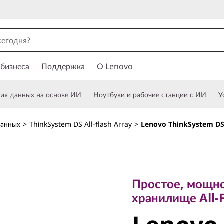
 бизнеса
Поддержка
О Lenovo
ния данных на основе ИИ
Ноутбуки и рабочие станции с ИИ
У
данных
>
ThinkSystem DS All-flash Array
>
Lenovo ThinkSystem DS7
Простое, мощное 
хранилище All-Fla
Простое, мощно
Lenovo
хранилище All-