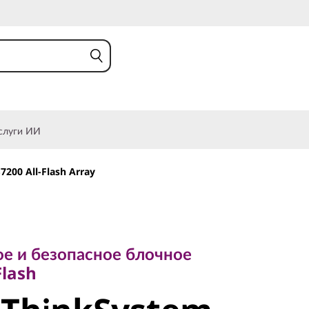
слуги ИИ
200 All-Flash Array
и безопасное блочное
sh
е и безопасное блочное
Flash