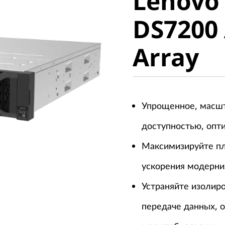
Lenovo
ThinkSy
DS7200 
DS7200 A
Array
Array
Упрощенное, масш
доступностью, опт
Максимизируйте пл
ускорения модерни
Устраняйте изолир
передаче данных, 