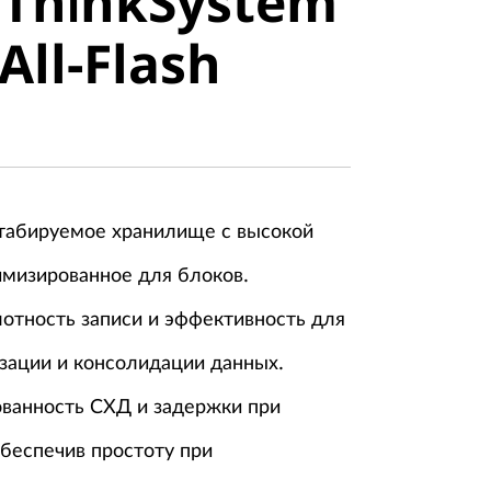
 ThinkSystem
stem
All-Flash
ll-Flash
табируемое хранилище с высокой
имизированное для блоков.
отность записи и эффективность для
зации и консолидации данных.
ованность СХД и задержки при
обеспечив простоту при