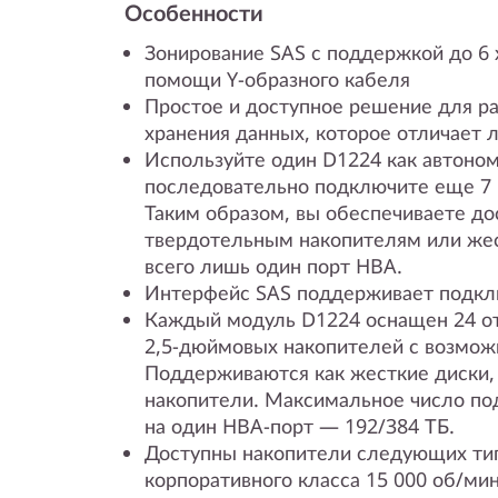
Особенности
Зонирование SAS с поддержкой до 6 
помощи Y-образного кабеля
Простое и доступное решение для р
хранения данных, которое отличает л
Используйте один D1224 как автоно
последовательно подключите еще 7 
Таким образом, вы обеспечиваете дос
твердотельным накопителям или жес
всего лишь один порт HBA.
Интерфейс SAS поддерживает подклю
Каждый модуль D1224 оснащен 24 о
2,5-дюймовых накопителей с возмож
Поддерживаются как жесткие диски,
накопители. Максимальное число п
на один HBA-порт — 192/384 ТБ.
Доступны накопители следующих тип
корпоративного класса 15 000 об/мин