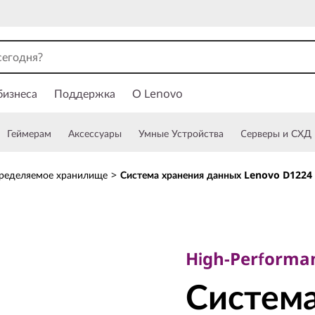
бизнеса
Поддержка
О Lenovo
Геймерам
Аксессуары
Умные Устройства
Cерверы и СХД
ределяемое хранилище
>
Система хранения данных Lenovo D1224
High-Performance
Система 
High-Performan
Система
данных 