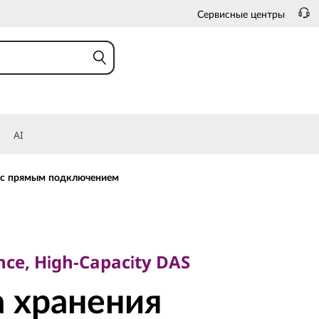
Сервисные центры
AI
 с прямым подключением
, High-Capacity DAS
хранения
ce, High-Capacity DAS
 хранения
Lenovo