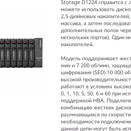
Storage D1224 справится с
можете использовать диско
2,5-дюймовых накопителей, 
массива, а затем последова
дополнительных полок чере
нескольких портов). Один 
накопителей.
Модель поддерживает жестк
мин и 7 200 об/мин, защищ
шифрования (SED) 10 000 о
высокой производительност
работают в условиях высоко
0, 1, 10, 5, 50, 6 и 60 при 
поддержкой HBA. Подключе
комбинацию жестких дисков
различающихся по скорости
необходимости подключения
данной цепи могут быть ис