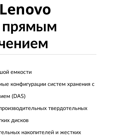
 Lenovo
 прямым
с прямым
ением
чением
шой емкости
мые конфигурации систем хранения с
ием (DAS)
производительных твердотельных
тких дисков
ельных накопителей и жестких