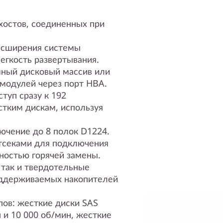
хостов, соединенных при
асширения системы
егкость развертывания.
мный дисковый массив или
модулей через порт HBA.
туп сразу к 192
тким дискам, используя
чение до 8 полок D1224.
тсеками для подключения
ностью горячей замены.
 так и твердотельные
оддерживаемых накопителей
ов: жесткие диски SAS
 и 10 000 об/мин, жесткие