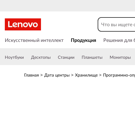
D
1
2
П
е
Искусственный интеллект
Продукция
Решения для 
2
р
е
4
Ноутбуки
Десктопы
Станции
Планшеты
Мониторы
й
т
D
и
Главная
>
Дата центры
>
Хранилище
>
Программно-оп
к
i
о
с
r
н
о
e
в
н
c
о
м