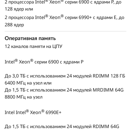
®
®
®
2 процессора Intel
Xeon
серии 6900 с ядрами P, до
6990E+ предлагает 288 ядер и поддержку
128 ядер или
DDR5 RDIMM со скоростью до 8000 MT/с. Вся
®
®
2 процессора Intel
Xeon
серии 6990+ с ядрами E, до
эта мощность и эффективность вписываются
288 ядер
менее чем в квадратный метр пространства
центра обработки данных, позволяя
Оперативная память
переосмыслить компактные суперкомпьютеры
12 каналов памяти на ЦПУ
общего назначения.
®
®
Intel
Xeon
серии 6900 с ядрами P
До 3,0 ТБ с использованием 24 модулей RDIMM 128 ГБ
6400 МГц на узел или
До 1,5 ТБ с использованием 24 модулей MRDIMM 64G
8800 МГц на узел
®
®
Intel Intel
Xeon
6990E+
До 1,5 ТБ с использованием 24 модулей RDIMM 64G