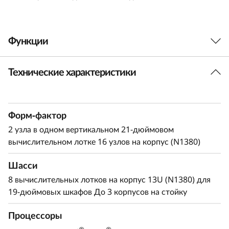
0
V
Функции
4
Технические характеристики
Наслаждайтесь производительностью
N
®
ThinkSystem SC750 V4 Neptune
на базе двух
e
®
®
®
®
процессоров Intel
Xeon
6 или Intel
Xeon
Форм-фактор
6+. Благодаря системе жидкостного
p
охлаждения Lenovo Neptune он работает на
2 узла в одном вертикальном 21-дюймовом
t
вычислительном лотке 16 узлов на корпус (N1380)
®
®
процессоре Intel
Xeon
серии 6900 с
мощностью 550 Вт, MRDIMM и до 128 ядер,
u
Шасси
умещая всю эту мощность в компактный форм-
8 вычислительных лотков на корпус 13U (N1380) для
®
фактор. Благодаря использованию Intel
n
19-дюймовых шкафов До 3 корпусов на стойку
®
Xeon
серии 6900P с MRDIMM он
e
обеспечивает непревзойденную пропускную
Процессоры
®
®
способность памяти. Новый Intel
Xeon