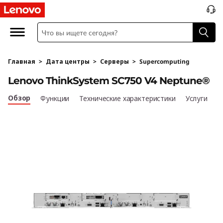
L
e
n
Главная
>
Дата центры
>
Серверы
>
Supercomputing
o
Lenovo ThinkSystem SC750 V4 Neptune®
v
Обзор
Функции
Технические характеристики
Услуги
o
T
h
i
n