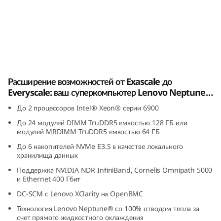
k
S
y
s
Lenovo ThinkSystem SC750 V4 Neptune®
Расширение возможностей от Exascale до
t
Everyscale: ваш суперкомпьютер Lenovo Neptune®
e
с процессором Intel® Xeon® 6 и Intel® Xeon® 6+.
До 2 процессоров Intel® Xeon® серии 6900
До 24 модулей DIMM TruDDR5 емкостью 128 ГБ или
m
модулей MRDIMM TruDDR5 емкостью 64 ГБ
S
До 6 накопителей NVMe E3.S в качестве локального
хранилища данных
C
Поддержка NVIDIA NDR InfiniBand, Cornelis Omnipath 5000
и Ethernet 400 Гбит
7
DC-SCM с Lenovo XClarity на OpenBMC
5
Технология Lenovo Neptune® со 100% отводом тепла за
счет прямого жидкостного охлаждения