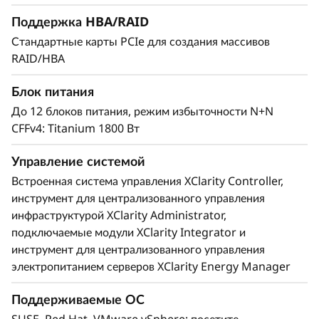
ы
обеспечения отказоустойчивости, что
Поддержка HBA/RAID
гарантирует его бесперебойную работу и
х
постоянную доступность.
Стандартные карты PCIe для создания массивов
RAID/HBA
з
Блок питания
а
До 12 блоков питания, режим избыточности N+N
д
CFFv4: Titanium 1800 Вт
а
Управление системой
Встроенная система управления XClarity Controller,
ч
инструмент для централизованного управления
инфраструктурой XClarity Administrator,
подключаемые модули XClarity Integrator и
инструмент для централизованного управления
электропитанием серверов XClarity Energy Manager
Поддержка передовых решений SAP
Поддерживаемые ОС
Благодаря высокой производительности