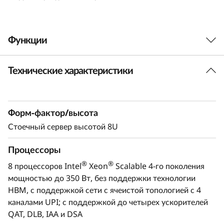
р
в
Функции
е
Технические характеристики
Ориентирован на выполнение ресурсоемких
р
рабочих нагрузок
д
Сервер ThinkSystem SR950 V3 предназначен
Форм-фактор/высота
для выполнения требовательных к
л
вычислительным ресурсам критически важных
Стоечный сервер высотой 8U
задач, таких как SAP HANA, критически важные
я
корпоративные приложения, базы данных,
Процессоры
в
большие данные, бизнес-аналитика, системы
®
®
8 процессоров Intel
Xeon
Scalable 4-го поколения
ERP и CRM, виртуализация. Этот
мощностью до 350 Вт, без поддержки технологии
ы
производительный стоечный сервер
HBM, с поддержкой сети с ячеистой топологией с 4
ThinkSystem SR950 V3 форм-фактора 8U на
каналами UPI; с поддержкой до четырех ускорителей
п
базе процессоров Intel® Xeon® Scalable 4-го
QAT, DLB, IAA и DSA
поколения создан для выполнения