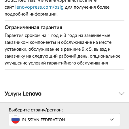
SUSE, Red Hat, VMware vSphere; посетите
сервер ThinkSystem SR950 V3 оптимально
сайт
lenovopress.com/osig
для получения более
подходит для развертывания требовательных к
подробной информации.
вычислительным ресурсам решений SAP HANA,
что существенно расширяет возможности
Ограниченная гарантия
компаний и повышает эффективность бизнеса.
Гарантия сроком на 1 год и 3 года на заменяемые
По сравнению с моделью ThinkSystem SR950
заказчиком компоненты и обслуживание на месте
сервер ThinkSystem SR950 V3 позволяет:
установки, обслуживание в режиме 9 x 5, выезд к
заказчику на следующий рабочий день, опциональное
поддерживать в два раза больше
улучшение условий гарантийного обслуживания
пользователей систем SAP
обрабатывать базы данных SAP HANA DB,
имеющие на 33% больший объем
на 63% увеличить пропускную способность
Услуги Lenovo
крупных программно-аппаратных
комплексов SAP HANA
Выберите страну/регион:
Услуги по решению
Наращиваемый объем оперативной памяти,
RUSSIAN FEDERATION
возможность быстрого объединения в сеть
Разработайте лучшую стратегию для своего