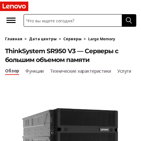
T
h
i
Главная
>
Дата центры
>
Серверы
>
Large Memory
n
ThinkSystem SR950 V3 — Серверы с
k
большим объемом памяти
S
Обзор
Функции
Технические характеристики
Услуги
y
s
t
e