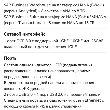
надежность
SAP Business Warehouse на платформе HANA (BWoH)
и
(версия Analytical) – 8 сокетов HANA по 8 ТБ
Для решения ключевых бизнес-задач
ч
SAP Business Suite на платформе HANA (SoH)/S/4HANA
предприятиям требуются системы,
(версия Transactional) – 8 сокетов HANA по 16 ТБ
обладающие максимальной
е
производительностью и непрерывной
Сетевой интерфейс
доступностью. Благодаря
с
1 слот OCP 3.0 с поддержкой 1GbE, 10GbE или 25GbE
высокопроизводительным компонентам:
выделенный порт для управления 1GbE
процессору, модулям оперативной памяти,
к
системе хранения данных и портам ввода-
Порты
и
вывода — сервер ThinkSystem SR950 V3
Светодиодные индикаторы FIO (подача питания,
устанавливает новый стандарт
в
расположение, наличие неисправности, прием/
быстродействия.
передача данных по сети)
Стоечный сервер ThinkSystem SR950 V3 форм-
а
Видеопорт на передней панели для подключения
фактора 8U оснащен восьмью процессорами
внешнего ЖК-дисплея
Intel® Xeon® Scalable 4-го поколения и
ж
2 порта USB 3.0 – 1 порт USB 2.0 на передней панели
оперативной памятью объемом 32 ТБ и
Специальный порт для подключения к сети Ethernet с
поддерживает 480 процессорных ядер. В
н
помощью кабеля RJ-45 в целях управления
сервере реализован ряд технологий