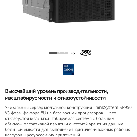
m
S
R
9
ThinkSystem SR950 V3 — Серверы с
5
большим объемом памяти
+5
0
V
3
Высочайший уровень производительности,
масштабируемости и отказоустойчивости
—
Уникальный сервер модульной конструкции ThinkSystem SR950
V3 форм-фактора 8U на базе восьми процессоров — это
с
отказоустойчивая масштабируемая система с большим
объемом оперативной памяти и системой хранения данных
е
большой емкости для выполнения критически важных рабочих
нагрузок и ресурсоемких приложений