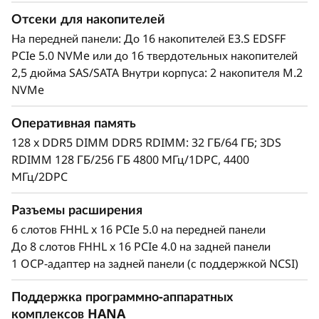
о
ресурсоемких рабочих нагрузок; его
Отсеки для накопителей
производительности на 172%* выше по
л
На передней панели: До 16 накопителей E3.S EDSFF
сравнению с системами первого поколения.
PCIe 5.0 NVMe или до 16 твердотельных накопителей
н
*Сравнение с сервером ThinkSystem SR950
2,5 дюйма SAS/SATA Внутри корпуса: 2 накопителя M.2
NVMe
е
Оперативная память
н
128 x DDR5 DIMM DDR5 RDIMM: 32 ГБ/64 ГБ; 3DS
и
RDIMM 128 ГБ/256 ГБ 4800 МГц/1DPC, 4400
МГц/2DPC
я
Разъемы расширения
к
6 слотов FHHL x 16 PCIe 5.0 на передней панели
р
До 8 слотов FHHL x 16 PCIe 4.0 на задней панели
1 OCP-адаптер на задней панели (с поддержкой NCSI)
и
Поддержка программно-аппаратных
т
комплексов HANA
Mаксимальная производительность и