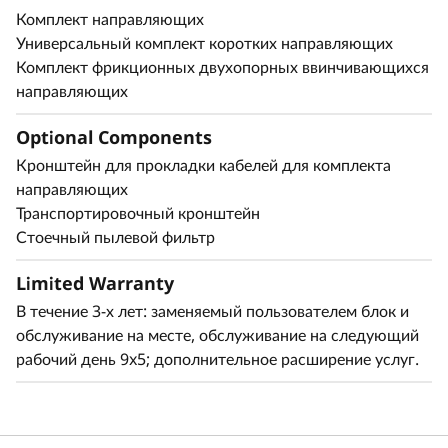
Комплект направляющих
предотвращения случайного доступа к портам
Универсальный комплект коротких направляющих
и кнопке питания.
Комплект фрикционных двухопорных ввинчивающихся
направляющих
Optional Components
Другие монтажные решения для сервера
SE350 V2
Кронштейн для прокладки кабелей для комплекта
направляющих
Монтаж сервера SE350 V2 может
Транспортировочный кронштейн
осуществляться разными способами.
Стоечный пылевой фильтр
Ознакомьтесь с этими монтажными решениями
в руководстве по продуктам Lenovo Press.
Limited Warranty
В течение 3-х лет: заменяемый пользователем блок и
Корпус 2U2N (корпус небольшой глубины)
обслуживание на месте, обслуживание на следующий
Настольный монтаж
рабочий день 9x5; дополнительное расширение услуг.
Настенный монтаж
Монтаж на потолке
Монтаж DIN