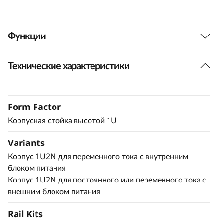
у
с
Функции
1
Технические характеристики
Решение для плотного монтажа в стойку
U
высотой 1U
2
Этот корпус поддерживает две системы
Form Factor
ThinkEdge SE350 V2 в стойке высотой 1U, что
N
позволяет развертывать серверы SE350 V2 в
Корпусная стойка высотой 1U
стандартной серверной среде.
Variants
Корпус 1U2N для переменного тока с внутренним
блоком питания
Безопасный и защищенный
Корпус 1U2N для постоянного или переменного тока с
внешним блоком питания
Корпус 1U2N оснащен транспортировочным
кронштейном и стоечными пылевыми
Rail Kits
фильтрами для улавливания пыли и