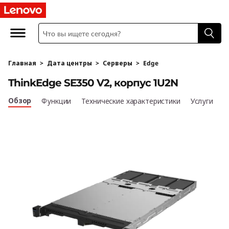
T
h
i
Главная
>
Дата центры
>
Серверы
>
Edge
n
ThinkEdge SE350 V2, корпус 1U2N
k
Обзор
Функции
Технические характеристики
Услуги
E
d
g
e
S