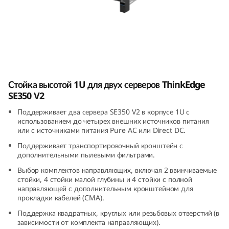
E
3
5
0
ThinkEdge SE350 V2, корпус 1U2N
Стойка высотой 1U для двух серверов ThinkEdge
V
SE350 V2
2
Поддерживает два сервера SE350 V2 в корпусе 1U с
использованием до четырех внешних источников питания
,
или с источниками питания Pure AC или Direct DC.
Поддерживает транспортировочный кронштейн с
к
дополнительными пылевыми фильтрами.
Выбор комплектов направляющих, включая 2 ввинчиваемые
о
стойки, 4 стойки малой глубины и 4 стойки с полной
направляющей с дополнительным кронштейном для
р
прокладки кабелей (CMA).
Поддержка квадратных, круглых или резьбовых отверстий (в
п
зависимости от комплекта направляющих).