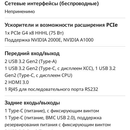
Сетевые интерфейсы (беспроводные)
Неприменимо
Ускорители и возможности расширения PCIe
1x PCIe G4 x8 HHHL (75 Вт)
Поддержка NVIDIA 2000E, NVIDIA A1000
Передний вход/выход
Надежность, защита, обмен
2 USB 3.2 Gen2 (Type-A)
данными
1 USB 3.2 Gen2 (Type-C, с дисплеем XCC), 1 USB 3.2
Gen2 (Type-C, с дисплеем CPU)
Пользователям системы периферийных
2 HDMI 3.0
вычислений нужен постоянный доступ к
1 RJ45 для последовательного порта RS232
информации для принятия взвешенных
решений, но это может быть сложной задачей.
Задние входы/выходы
ThinkEdge SE100 решает эту проблемы,
1 Type-C (питание), с фиксирующим винтом
предлагая опциональные скорости проводного
1 Type-C (питание, BMC USB 2.0), поддержка
подключения 1G, 10G. Этот компактный и
резервирования питания с фиксирующим винтом
надежный сервер создан для работы с