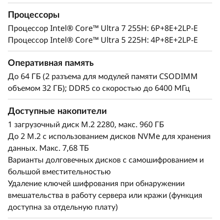
идеально подходит для пограничных
Процессоры
приложений, требующих высокой
производительности, низкой задержки и
Процессор Intel® Core™ Ultra 7 255H: 6P+8E+2LP-E
эффективного энергопотребления для
Процессор Intel® Core™ Ultra 5 225H: 4P+8E+2LP-E
аналитики на основе ИИ.
Оперативная память
До 64 ГБ (2 разъема для модулей памяти CSODIMM
объемом 32 ГБ); DDR5 со скоростью до 6400 МГц
Доступные накопители
1 загрузочный диск M.2 2280, макс. 960 ГБ
До 2 M.2 с использованием дисков NVMe для хранения
данных. Макс. 7,68 ТБ
Варианты долговечных дисков с самошифрованием и
большой вместительностью
Удаление ключей шифрования при обнаружении
вмешательства в работу сервера или кражи (функция
доступна за отдельную плату)