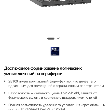
k
E
d
g
ThinkEdge SE100
+1
e
S
E
Достижимое формирование логических
1
умозаключений на периферии
SE100 имеет компактный форм-фактор, что делает его
0
идеальным для помещений с ограниченным пространством
0
Безопасность жизненного цикла ThinkShield, защита от
физического взлома и хранение с шифрованием ключей
Полная возможность удаленного управления через облачный
портал ThinkShield Key Vault Portal