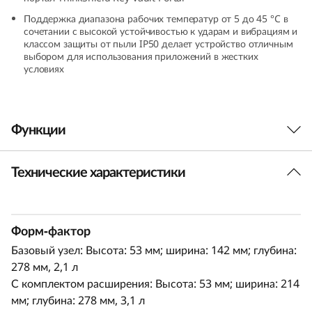
Поддержка диапазона рабочих температур от 5 до 45 °C в
сочетании с высокой устойчивостью к ударам и вибрациям и
классом защиты от пыли IP50 делает устройство отличным
выбором для использования приложений в жестких
условиях
Функции
Технические характеристики
Инновационный дизайн Edge
ThinkEdge SE100 предлагает 100-процентную
мощность в форм-факторе на 85% меньше, что
Форм-фактор
делает устройство идеальным для
Базовый узел: Высота: 53 мм; ширина: 142 мм; глубина:
ограниченного пространства без потерь
278 мм, 2,1 л
производительности. Включает средства
С комплектом расширения: Высота: 53 мм; ширина: 214
безопасности и легко управляется с помощью
мм; глубина: 278 мм, 3,1 л
контроллера Lenovo XClarity. Это сочетание