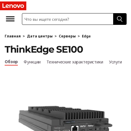
L
e
n
Главная
>
Дата центры
>
Серверы
>
Edge
o
ThinkEdge SE100
v
Обзор
Функции
Технические характеристики
Услуги
o
T
h
i
n