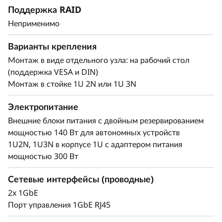
Поддержка RAID
Исключительная
Неприменимо
производительность и
функциональность
Варианты крепления
Монтаж в виде отдельного узла: на рабочий стол
В ThinkEdge SE100 сочетаются возможности
(поддержка VESA и DIN)
®
процессоров Intel
Core™ Ultra 7. Эти
Монтаж в стойке 1U 2N или 1U 3N
технологии комбинируют в себе возможности
передового ИИ, эффективное
Электропитание
энергопотребление и мощную обработку
Внешние блоки питания с двойным резервированием
данных для соответствия высоким
мощностью 140 Вт для автономных устройств
требованиям периферийных вычислений.
1U2N, 1U3N в корпусе 1U с адаптером питания
мощностью 300 Вт
Сетевые интерфейсы (проводные)
2x 1GbE
Порт управления 1GbE RJ45