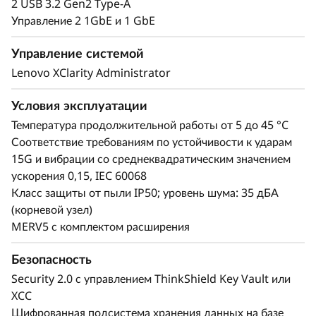
2 USB 3.2 Gen2 Type-A
широким спектром рабочих нагрузок
Управление 2 1GbE и 1 GbE
периферийных вычислений. Его можно
удаленно установить, активировать, управлять
Управление системой
им и даже заблокировать в случае
Lenovo XClarity Administrator
несанкционированного доступа с помощью
портала ThinkShield Key Vault и
Условия эксплуатации
сопутствующего пользовательского
Температура продолжительной работы от 5 до 45 °C
приложения.
Соответствие требованиям по устойчивости к ударам
15G и вибрации со среднеквадратическим значением
ускорения 0,15, IEC 60068
Класс защиты от пыли IP50; уровень шума: 35 дБА
(корневой узел)
MERV5 с комплектом расширения
Безопасность
Security 2.0 с управлением ThinkShield Key Vault или
XCC
Шифрованная подсистема хранения данных на базе