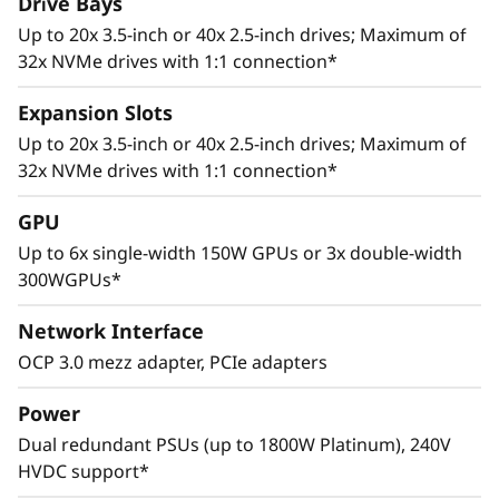
Drive Bays
Up to 20x 3.5-inch or 40x 2.5-inch drives; Maximum of
32x NVMe drives with 1:1 connection*
Expansion Slots
Up to 20x 3.5-inch or 40x 2.5-inch drives; Maximum of
32x NVMe drives with 1:1 connection*
GPU
Up to 6x single-width 150W GPUs or 3x double-width
300WGPUs*
Network Interface
Адаптивная архитектура
OCP 3.0 mezz adapter, PCIe adapters
Передовые конфигурации систем хранения
Power
данных, поддержка нескольких графических
Dual redundant PSUs (up to 1800W Platinum), 240V
адаптеров и до 8 разъемов PCIe 4.0 позволяют
HVDC support*
адаптировать серверы ThinkSystem SR665 к