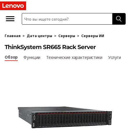
T
h
i
Главная
>
Дата центры
>
Серверы
>
Серверы ИИ
n
ThinkSystem SR665 Rack Server
k
Обзор
Функции
Технические характеристики
Услуги
S
y
s
t
e