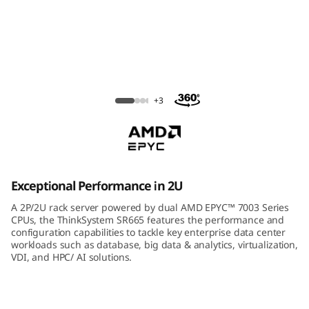
m
S
R
6
ThinkSystem SR665 Rack Server
+3
6
5
R
Exceptional Performance in 2U
a
A 2P/2U rack server powered by dual AMD EPYC™ 7003 Series
CPUs, the ThinkSystem SR665 features the performance and
c
configuration capabilities to tackle key enterprise data center
workloads such as database, big data & analytics, virtualization,
VDI, and HPC/ AI solutions.
k
S