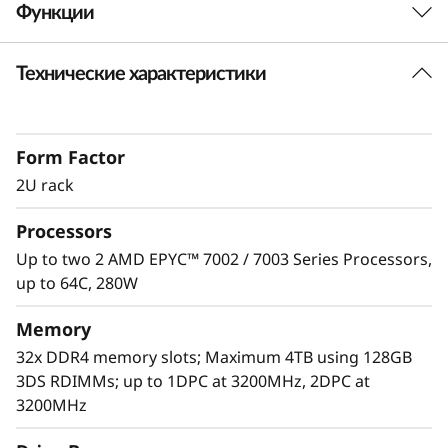
Функции
e
r
Технические характеристики
Непревзойденная производительность
v
Сервер ThinkSystem SR665 выводит на новый
уровень производительность решений для
e
Form Factor
программно-определяемых рабочих нагрузок,
больших данных, VDI и баз данных в
2U rack
r
соответствии с требованиями,
Processors
предъявляемыми современными дата-
центрами к постоянному расширению
Up to two 2 AMD EPYC™ 7002 / 7003 Series Processors,
возможностей и повышению
up to 64C, 280W
производительности. Максимально
эффективное использование серверов и
Memory
сокращение количества узких мест благодаря
32x DDR4 memory slots; Maximum 4TB using 128GB
128 процессорным ядрам двух процессоров
3DS RDIMMs; up to 1DPC at 3200MHz, 2DPC at
AMD EPYC™, лучший в своем классе
3200MHz
высокоскоростной доступ к памяти и каналы
128 PCIe 4.0.