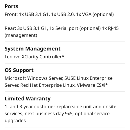
широкому спектру корпоративных рабочих
Ports
нагрузок. Продуманная архитектура
Front: 1x USB 3.1 G1, 1x USB 2.0, 1x VGA (optional)
обеспечивает высокий уровень надежности и
производительности системы в средах
Rear: 3x USB 3.1 G1, 1x Serial port (optional) 1x RJ-45
корпоративных дата-центров при
(management)
развертывании серверов для работы с базами
данных, большими данными и аналитикой,
System Management
виртуальными рабочими столами или
решениями для высокопроизводительных
Lenovo XClarity Controller*
вычислений и ИИ.
OS Support
Microsoft Windows Server, SUSE Linux Enterprise
Server, Red Hat Enterprise Linux, VMware ESXi*
Limited Warranty
1- and 3-year customer replaceable unit and onsite
services, next business day 9x5; optional service
upgrades