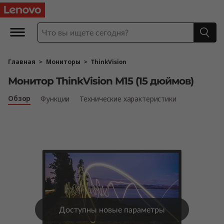
T
h
i
Главная
>
Мониторы
>
ThinkVision
n
Монитор ThinkVision M15 (15 дюймов)
k
Обзор
Функции
Технические характеристики
V
i
s
i
o
Доступны новые параметры