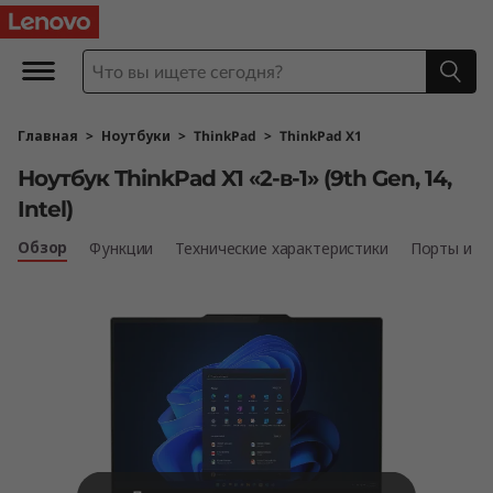
L
e
n
Главная
>
Ноутбуки
>
ThinkPad
>
ThinkPad X1
o
Ноутбук ThinkPad X1 «2-в-1» (9th Gen, 14,
v
Intel)
o
Обзор
Функции
Технические характеристики
Порты и р
T
h
i
n