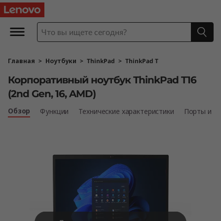
К
о
р
Главная
>
Ноутбуки
>
ThinkPad
>
ThinkPad T
п
Корпоративный ноутбук ThinkPad T16
о
(2nd Gen, 16, AMD)
р
Обзор
Функции
Технические характеристики
Порты и р
а
т
и
в