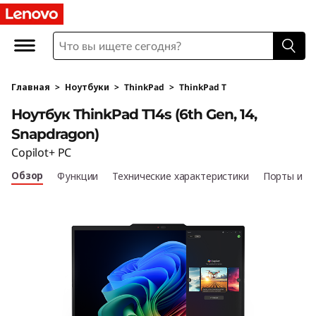
L
e
n
Главная
>
Ноутбуки
>
ThinkPad
>
ThinkPad T
o
Ноутбук ThinkPad T14s (6th Gen, 14,
v
Snapdragon)
Copilot+ PC
o
Обзор
Функции
Технические характеристики
Порты и р
T
h
i
n