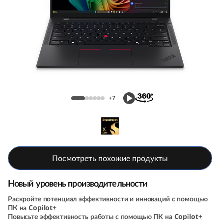
k
P
a
d
Ноутбук ThinkPad T14s (6th Gen, 14,
T
Snapdragon)
+7
1
4
s
Посмотреть похожие продукты
G
Новый уровень производительности
e
Раскройте потенциал эффективности и инноваций с помощью
n
ПК на Copilot+
Повысьте эффективность работы с помощью ПК на Copilot+