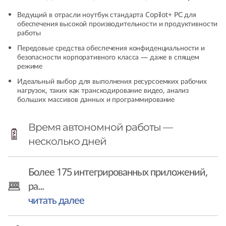
6
Ведущий в отрасли ноутбук стандарта Copilot+ РС для
обеспечения высокой производительности и продуктивности
(
работы
Передовые средства обеспечения конфиденциальности и
1
безопасности корпоративного класса — даже в спящем
режиме
4
Идеальный выбор для выполнения ресурсоемких рабочих
нагрузок, таких как транскодирование видео, анализ
″
больших массивов данных и программирование
S
Время автономной работы —
n
несколько дней
a
Более 175 интегрированных приложений,
p
ра...
читать далее
d