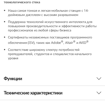
технологического стека
5
Наша самая тонкая и легкая мобильная станция с 14-
(
дюймовым дисплеем с высоким разрешением
Поддержка технологий искусственного интеллекта для
1
повышения производительности и эффективности работы
профессионалов из любой сферы бизнеса
4
Сертификаты независимых поставщиков программного
®
®
®
обеспечения (ISV), таких как Adobe
, Altair
и AVID
”
Соответствие широкому спектру потребностей
преподавателей, студентов и специалистов начального
A
уровня
M
D
Функции
)
Технические характеристики
M