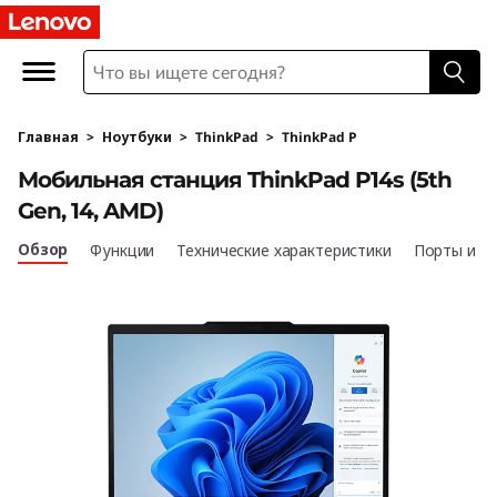
L
e
n
Главная
>
Ноутбуки
>
ThinkPad
>
ThinkPad P
o
Мобильная станция ThinkPad P14s (5th
v
Gen, 14, AMD)
o
Обзор
Функции
Технические характеристики
Порты и р
T
h
i
n