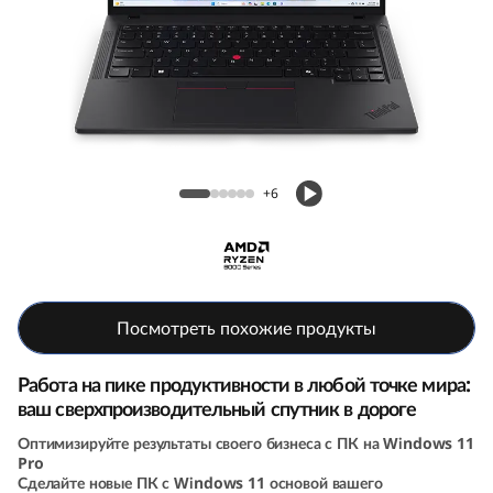
k
P
a
d
Мобильная станция ThinkPad P14s (5th
P
Gen, 14, AMD)
+6
1
4
s
Посмотреть похожие продукты
G
Работа на пике продуктивности в любой точке мира:
ваш сверхпроизводительный спутник в дороге
e
Оптимизируйте результаты своего бизнеса с ПК на Windows 11
Pro
n
Сделайте новые ПК с Windows 11 основой вашего