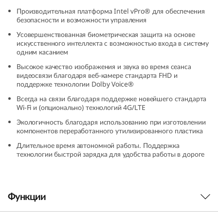
k
Производительная платформа Intel vPro® для обеспечения
безопасности и возможности управления
P
Усовершенствованная биометрическая защита на основе
искусственного интеллекта с возможностью входа в систему
a
одним касанием
Высокое качество изображения и звука во время сеанса
d
видеосвязи благодаря веб-камере стандарта FHD и
поддержке технологии Dolby Voice®
L
Всегда на связи благодаря поддержке новейшего стандарта
Wi-Fi и (опционально) технологий 4G/LTE
1
Экологичность благодаря использованию при изготовлении
компонентов переработанного утилизированного пластика
3
Длительное время автономной работы. Поддержка
технологии быстрой зарядка для удобства работы в дороге
(
4
Функции
t