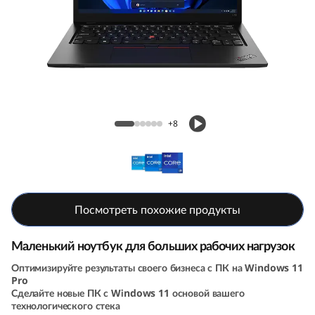
б
и
з
н
Ноутбук для бизнеса ThinkPad L13 (4th
е
Gen, 13, Intel)
+8
с
а
T
Посмотреть похожие продукты
h
Маленький ноутбук для больших рабочих нагрузок
i
Оптимизируйте результаты своего бизнеса с ПК на Windows 11
Pro
Сделайте новые ПК с Windows 11 основой вашего
n
технологического стека