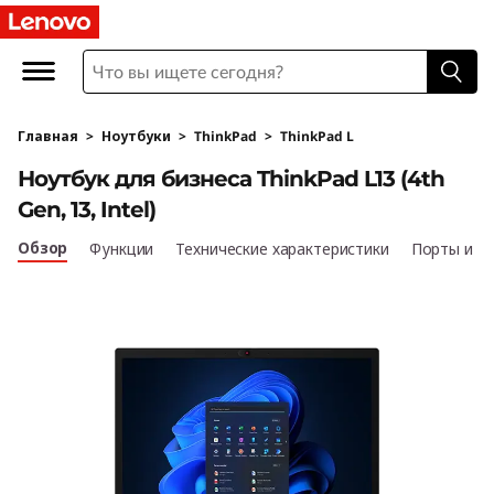
Н
о
у
Главная
>
Ноутбуки
>
ThinkPad
>
ThinkPad L
т
Ноутбук для бизнеса ThinkPad L13 (4th
б
Gen, 13, Intel)
у
Обзор
Функции
Технические характеристики
Порты и р
к
д
л
я