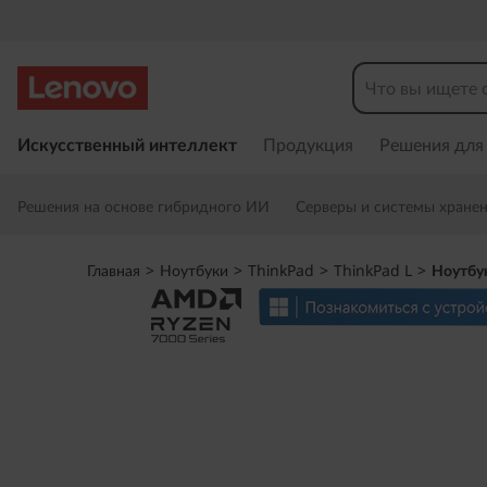
L
e
n
П
е
Искусственный интеллект
Продукция
Решения для
o
р
е
v
Решения на основе гибридного ИИ
Серверы и системы хране
й
т
o
и
Главная
>
Ноутбуки
>
ThinkPad
>
ThinkPad L
>
Ноутбу
к
T
о
с
h
н
о
i
в
н
n
о
м