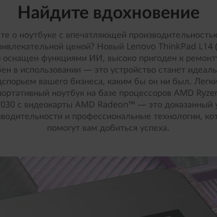
Найдите вдохновение
те о ноутбуке с впечатляющей производительность
ривлекательной ценой? Новый Lenovo ThinkPad L14 (
 оснащен функциями ИИ, высоко пригоден к ремонт
бен в использовании — это устройство станет идеал
дспорьем вашего бизнеса, каким бы он ни был. Легки
портативный ноутбук на базе процессоров AMD Ryz
7030 с видеокарты AMD Radeon™ — это доказанный 
зводительности и профессиональные технологии, ко
помогут вам добиться успеха.