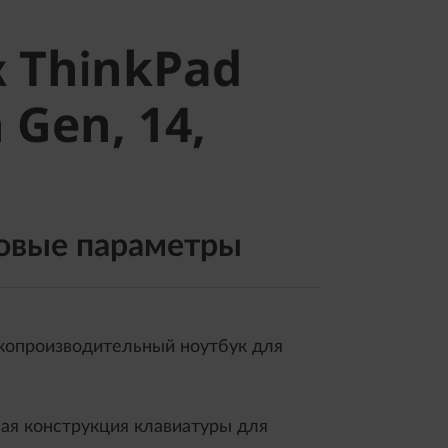
 ThinkPad
к ThinkPad
Gen, 14,
 Gen, 14,
овые параметры
опроизводительный ноутбук для
ая конструкция клавиатуры для