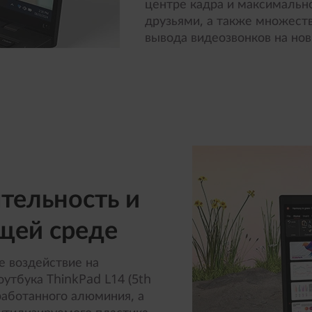
центре кадра и максимальн
друзьями, а также множест
вывода видеозвонков на нов
тельность и
щей среде
е воздействие на
утбука ThinkPad L14 (5th
работанного алюминия, а