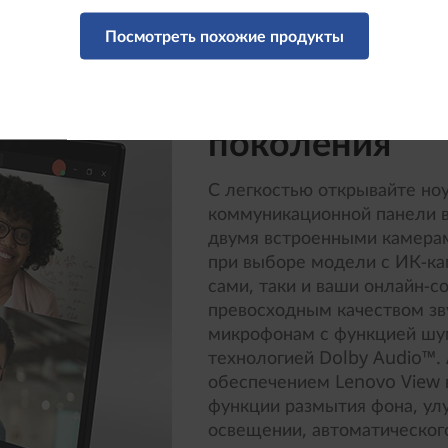
Посмотреть похожие продукты
Коммуникаци
поколения
С легкостью открывайте н
коммуникационной панели в
двумя встроенными камера
при выборе модели с ИК-ка
сами, таки и ваши онлайн-с
превосходным качеством зв
микрофонам с функцией шум
технологией Dolby Audio™.
обеспечением Lenovo View 
функции размытия фона, ул
освещении, автоматическог