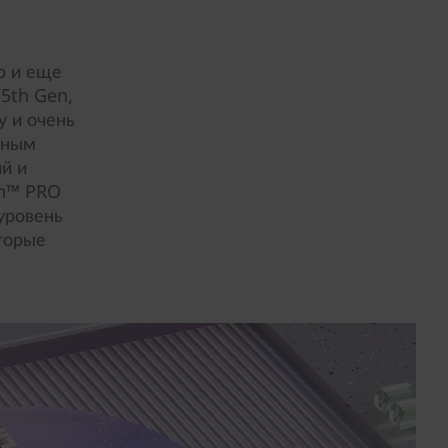
ю и еще
5th Gen,
у и очень
ьным
й и
en™ PRO
уровень
торые