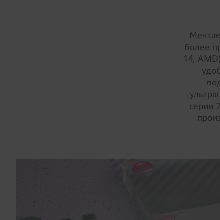
Мечтае
более п
14, AMD)
удо
по
ультра
серии 
прои