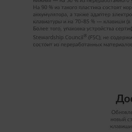
нижняя — на 50 % из переработанного 
На 90 % из такого пластика состоят ко
аккумулятора, а также адаптер электр
клавиатуры и на 70–85 % — клавиши (в 
Более того, упаковка устройства серти
®
Stewardship Council
(FSC), не содержи
состоит из переработанных материалов
До
Обновле
новый с
клавиши