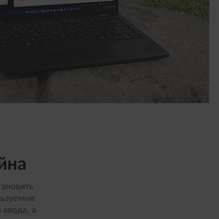
йна
тановить
льзуемые
ввода, а