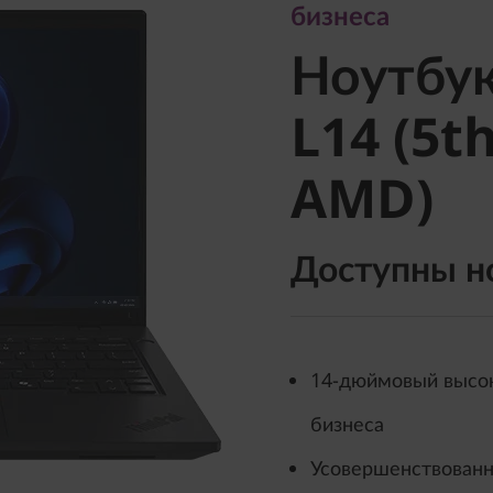
Ноутбук
бизнеса
Ноутбу
L14 (5th 
L14 (5th
AMD)
AMD)
Доступны н
14-дюймовый высок
бизнеса
Усовершенствованн