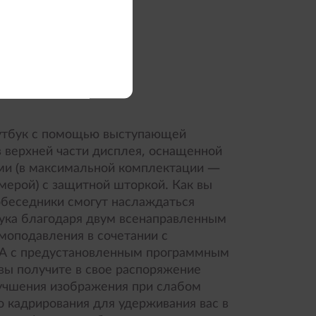
и нового
оутбук с помощью выступающей
 верхней части дисплея, оснащенной
ми (в максимальной комплектации —
мерой) с защитной шторкой. Как вы
обеседники смогут наслаждаться
ука благодаря двум всенаправленным
оподавления в сочетании с
 А с предустановленным программным
вы получите в свое распоряжение
учшения изображения при слабом
о кадрирования для удерживания вас в