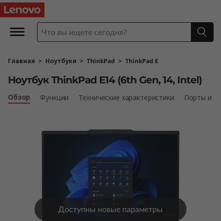
L
e
n
Главная
>
Ноутбуки
>
ThinkPad
>
ThinkPad E
o
Ноутбук ThinkPad E14 (6th Gen, 14, Intel)
v
Обзор
Функции
Технические характеристики
Порты и р
o
T
h
i
n
Доступны новые параметры