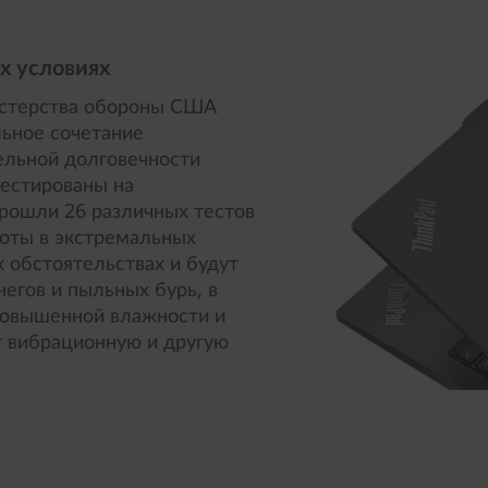
х условиях
истерства обороны США
льное сочетание
ельной долговечности
тестированы на
прошли 26 различных тестов
боты в экстремальных
х обстоятельствах и будут
негов и пыльных бурь, в
повышенной влажности и
т вибрационную и другую