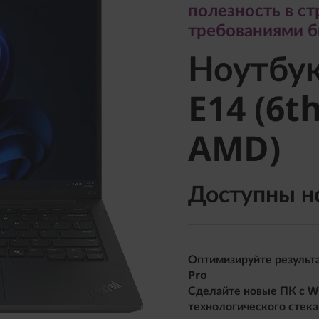
полезность в ст
Ноутбук
требованиями б
Ноутбу
E14 (6th 
E14 (6th
AMD)
AMD)
Доступны н
Оптимизируйте результа
Pro
Сделайте новые ПК с W
технологического стека