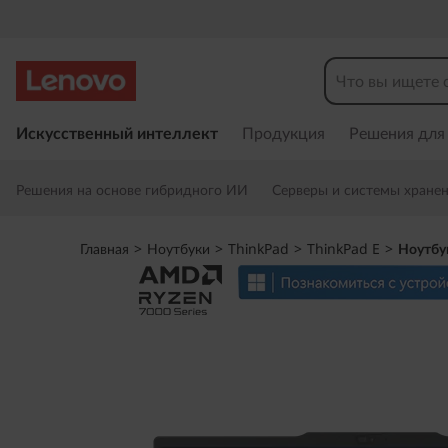
П
е
Искусственный интеллект
Продукция
Решения для
р
е
Решения на основе гибридного ИИ
Серверы и системы хране
й
т
и
Главная
>
Ноутбуки
>
ThinkPad
>
ThinkPad E
>
Ноутбу
к
о
с
н
о
в
н
о
м