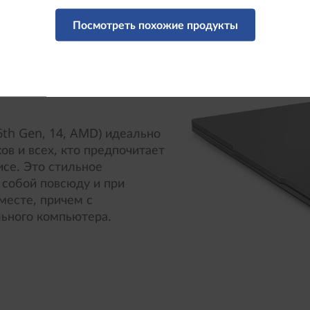
Посмотреть похожие продукты
6th Gen, 14, AMD) идеально
в и всех, кто предпочитает
исе. Это стильное
 собой повсюду и при
месте, причем с
льного компьютера.