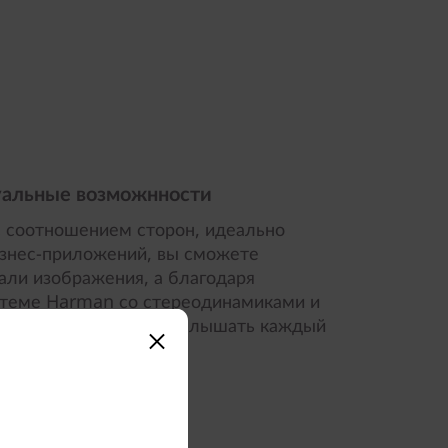
уальные возможнности
 соотношением сторон, идеально
знес-приложений, вы сможете
али изображения, а благодаря
стеме Harman со стереодинамиками и
by будете отчетливо слышать каждый
идеозвонков!
.