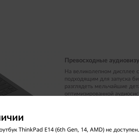
Превосходные аудиовиз
На великолепном дисплее с
подходящим для запуска би
разглядеть мельчайшие дет
оптимизированной аудиоси
поддержкой технологий Dol
звук. Отличный выбор для в
личии
утбук ThinkPad E14 (6th Gen, 14, AMD) не доступен