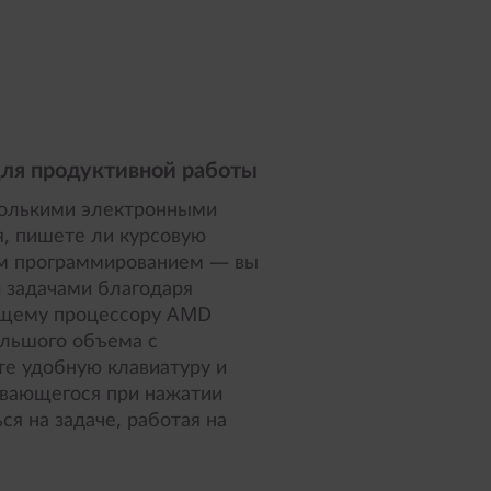
ля продуктивной работы
сколькими электронными
я, пишете ли курсовую
ым программированием — вы
и задачами благодаря
ющему процессору AMD
ольшого объема с
е удобную клавиатуру и
ывающегося при нажатии
я на задаче, работая на