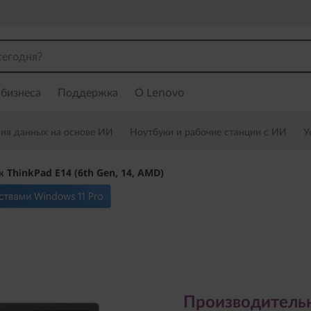
 бизнеса
Поддержка
О Lenovo
ния данных на основе ИИ
Ноутбуки и рабочие станции с ИИ
У
к ThinkPad E14 (6th Gen, 14, AMD)
Производительнос
полезность в стро
Производительн
требованиями биз