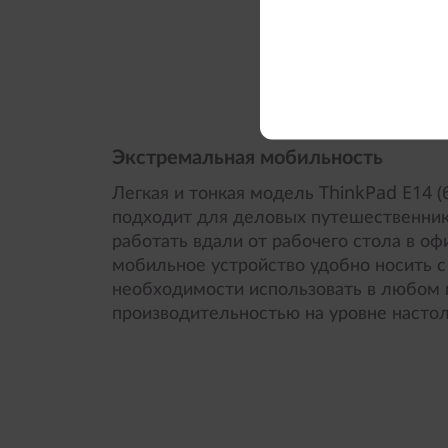
Экстремальная мобильность
Легкая и тонкая модель ThinkPad E14 (
подходит для деловых путешественнико
работать вдали от рабочего стола в оф
мобильное устройство удобно носить с
необходимости использовать в любом 
производительностью на уровне насто