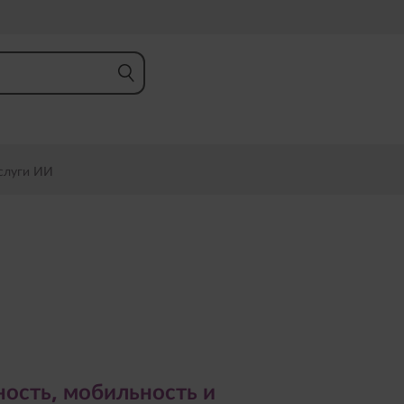
слуги ИИ
ть, мобильность и
гом соответствии с
ость, мобильность и
неса