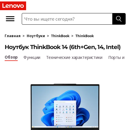
L
e
n
Главная
>
Ноутбуки
>
ThinkBook
>
ThinkBook
o
Ноутбук ThinkBook 14 (6th+Gen, 14, Intel)
v
Обзор
Функции
Технические характеристики
Порты и р
o
T
h
i
n