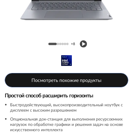
k
B
o
o
Ноутбук ThinkBook 14 (6th+Gen, 14, Intel)
+8
k
1
4
Посмотреть похожие продукты
G
Простой способ расширить горизонты
e
Быстродействующий, высокопроизводительный ноутбук с
дисплеем с высоким разрешением
n
Опциональная док-станция для выполнения ресурсоемких
нагрузок по обработке графики и решения задач на основе
6
искусственного интеллекта