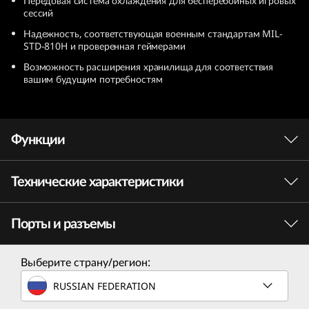
Передовая система охлаждения для бесперебойных игровых
сессий
Надежность, соответствующая военным стандартам MIL-
STD-810H и проверенная геймерами
Возможность расширения хранилища для соответствия
вашим будущим потребностям
Функции
Технические характеристики
Порты и разъемы
Производительность
Процессор
Выберите страну/регион:
AMD Ryzen™ R7-7435HS
RUSSIAN FEDERATION
AMD Ryzen™ R5-7235HS