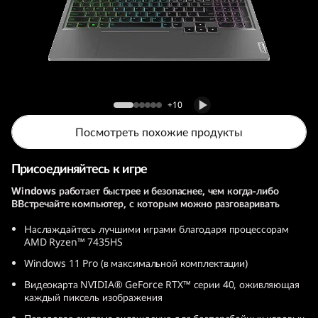
5
A
R
P
Игровой ноутбук Lenovo LOQ 15ARP9
+10
9
Посмотреть похожие продукты
Присоединяйтесь к игре
Windows работает быстрее и безопаснее, чем когда-либо
ВВстречайте компьютер, с которым можно разговаривать
Наслаждайтесь лучшими играми благодаря процессорам
AMD Ryzen™ 7435HS
Windows 11 Pro (в максимальной комплектации)
Видеокарта NVIDIA® GeForce RTX™ серии 40, оживляющая
каждый пиксель изображения