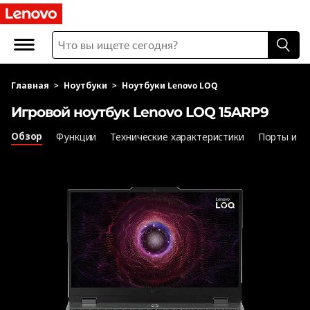
L
e
n
Главная
>
Ноутбуки
>
Ноутбуки Lenovo LOQ
o
Игровой ноутбук Lenovo LOQ 15ARP9
v
Обзор
Функции
Технические характеристики
Порты и р
o
L
O
Q
1