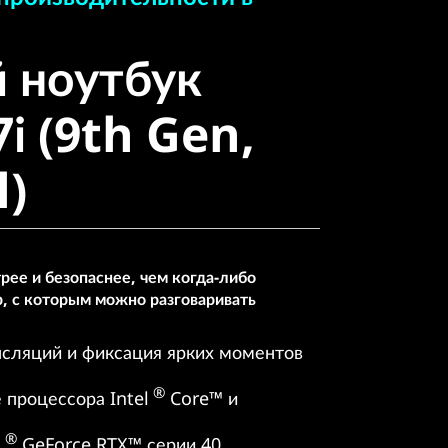
ноутбук
 ноутбук
 (9th Gen,
7i (9th Gen,
)
l)
ее и безопаснее, чем когда-либо
, с которым можно разговаривать
нсляций и фиксация ярких моментов
®
е процессора Intel
Core™ и
®
A
GeForce RTX™ серии 40.