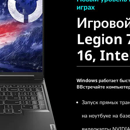
Игровой 
играх
Игровой
Legion 7i
Legion 
16, Intel
16, Inte
Windows работает быстр
ВВстречайте компьютер
Запуск прямых тра
на ноутбуке на баз
видеокарты NVIDI