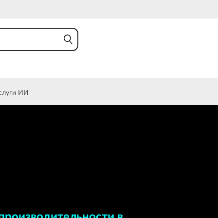
слуги ИИ
оизводительности в
производительности в