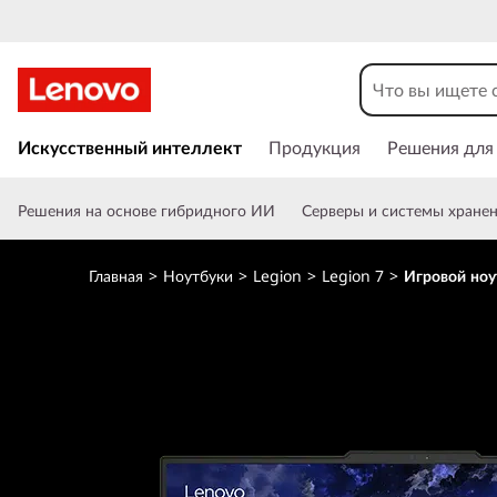
П
е
Искусственный интеллект
Продукция
Решения для
р
е
Решения на основе гибридного ИИ
Серверы и системы хране
й
т
и
Главная
>
Ноутбуки
>
Legion
>
Legion 7
>
Игровой ноут
к
о
с
н
о
в
н
о
м