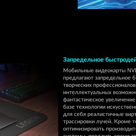
Запредельное быстроде
Мобильные видеокарты NVI
предлагают запредельное б
творческих профессионалов
интеллектуальных возможно
фантастическое увеличение 
базе технологии искусствен
для себя реалистичные вир
трассировки лучей. Кроме 
оптимизировать производит
системы, продлить время а