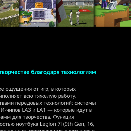
 творчестве благодаря технологиям
е ощущения от игр, в которых
ыполняет всю тяжелую работу.
твами передовых технологий: системы
ИИ-чипов LA3 и LA1 — которые идут в
грамм для творчества. Функция
стью ноутбука Legion 7i (9th Gen, 16,
ует данные, поступающие с датчиков в