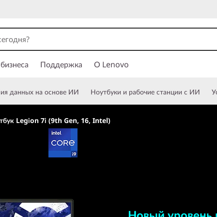
 бизнеса
Поддержка
О Lenovo
ния данных на основе ИИ
Ноутбуки и рабочие станции с ИИ
У
бук Legion 7i (9th Gen, 16, Intel)
Новый уровень пр
играх
Новый уровень 