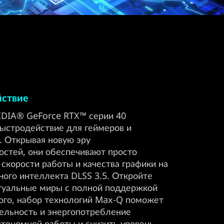
йствие
DIA® GeForce RTX™ серии 40
ыстродействие для геймеров и
. Открывая новую эру
стей, они обеспечивают просто
скорости работы и качества графики на
ного интеллекта DLSS 3.5. Откройте
туальные миры с полной поддержкой
того, набор технологий Max-Q поможет
ельность и энергопотребление
втономной работы и снизить уровень