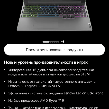
o
n
S
l
Игровой ноутбук Legion Slim 5 (9th Gen, 16,
i
AMD)
+8
Посмотреть похожие продукты
m
5
Новый уровень производительности в играх
Универсальная 16-дюймовая высокопроизводительная
G
модель для геймеров и студентов дисциплин STEM
Игры на основе технологий искусственного интеллекта
e
Lenovo AI Engine+ и ИИ-чипа LA1
n
Эффективная система охлаждения Lenovo Legion ColdFront
На базе процессора AMD Ryzen™ 9
9
Точная и комфортная в использовании клавиатура Legion