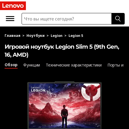
L
e
n
Главная
>
Ноутбуки
>
Legion
>
Legion 5
o
Игровой ноутбук Legion Slim 5 (9th Gen,
v
16, AMD)
o
Обзор
Функции
Технические характеристики
Порты и р
L
e
g
i