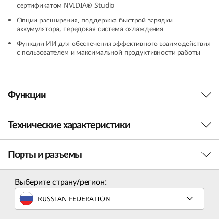
сертификатом NVIDIA® Studio
D
Опции расширения, поддержка быстрой зарядки
аккумулятора, передовая система охлаждения
)
Функции ИИ для обеспечения эффективного взаимодействия
с пользователем и максимальной продуктивности работы
Функции
Технические характеристики
Гармония вычислительной мощи, скорости и
инноваций
Порты и разъемы
IdeaPad Pro 5 (16, 9th Gen, AMD) — это
ПРОИЗВОДИТЕЛЬНОСТЬ
производительный ноутбук на базе процессора
AMD Ryzen™ с поддержкой технологий ИИ,
Процессор
Выберите страну/регион:
обеспечивающих эффективную работу. Вне
AMD Ryzen™ 7 8845HS (в максимальной комплектации)
RUSSIAN FEDERATION
зависимости от решаемой задачи, будь то
создание контента или погружение в игровой
Операционная система