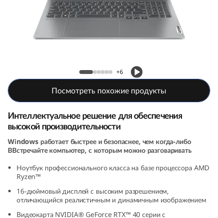
5
G
e
n
Ноутбук IdeaPad Pro 5 (16, 9th Gen, AMD)
+6
9
Посмотреть похожие продукты
(
Интеллектуальное решение для обеспечения
1
высокой производительности
Windows работает быстрее и безопаснее, чем когда-либо
6
ВВстречайте компьютер, с которым можно разговаривать
"
Ноутбук профессионального класса на базе процессора AMD
Ryzen™
A
16-дюймовый дисплей с высоким разрешением,
отличающийся реалистичным и динамичным изображением
M
Видеокарта NVIDIA® GeForce RTX™ 40 серии с