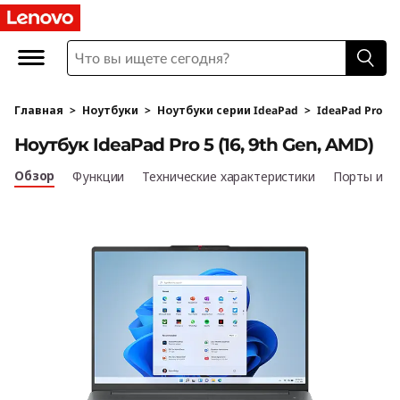
I
d
e
Главная
>
Ноутбуки
>
Ноутбуки серии IdeaPad
>
IdeaPad Pro
a
Ноутбук IdeaPad Pro 5 (16, 9th Gen, AMD)
P
Обзор
Функции
Технические характеристики
Порты и р
a
d
P
r
o