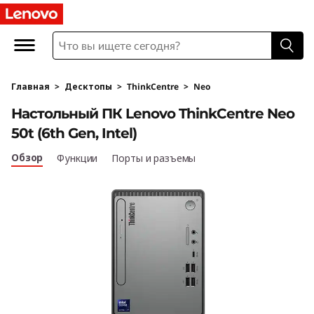
T
h
i
Главная
>
Десктопы
>
ThinkCentre
>
Neo
n
Настольный ПК Lenovo ThinkCentre Neo
k
50t (6th Gen, Intel)
C
Обзор
Функции
Порты и разъемы
e
n
t
r