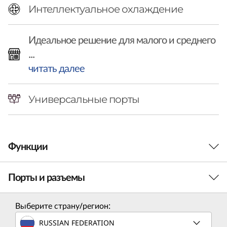
e
Интеллектуальное охлаждение
r
Идеальное решение для малого и среднего
|
...
A
читать далее
I
Универсальные порты
-
B
Функции
a
s
Порты и разъемы
СОВРЕМЕННЫЙ НАСТОЛЬНЫЙ ПК С
ПОДДЕРЖКОЙ ИИ ДЛЯ НУЖД МАЛОГО И
e
СРЕДНЕГО БИЗНЕСА
Выберите страну/регион:
Высокая
d
RUSSIAN FEDERATION