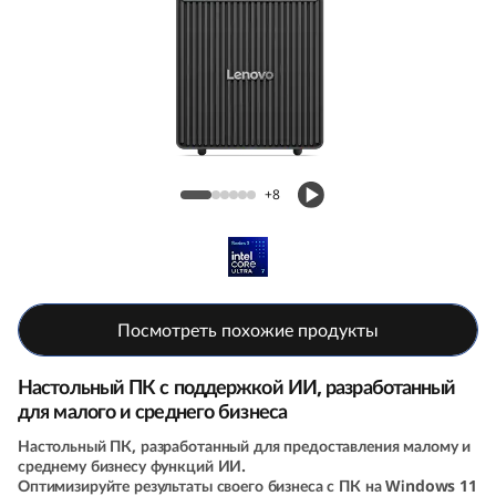
e
N
e
o
Настольный ПК Lenovo ThinkCentre Neo
5
50t (6th Gen, Intel)
+8
0
t
G
Посмотреть похожие продукты
e
Настольный ПК с поддержкой ИИ, разработанный
для малого и среднего бизнеса
n
Настольный ПК, разработанный для предоставления малому и
среднему бизнесу функций ИИ.
6
Оптимизируйте результаты своего бизнеса с ПК на Windows 11