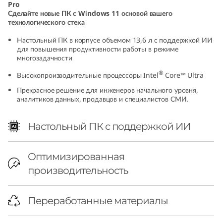
Pro
(
Сделайте новые ПК с Windows 11 основой вашего
технологического стека
I
Настольный ПК в корпусе объемом 13,6 л с поддержкой ИИ
для повышения продуктивности работы в режиме
n
многозадачности
t
®
Высокопроизводительные процессоры Intel
Core™ Ultra
Прекрасное решение для инженеров начального уровня,
e
аналитиков данных, продавцов и специалистов СМИ.
l
Настольный ПК с поддержкой ИИ
)
Оптимизированная
T
производительность
o
Переработанные материалы
w