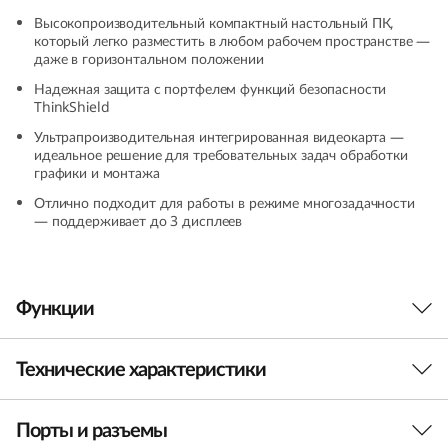
G
Высокопроизводительный компактный настольный ПК,
который легко разместить в любом рабочем пространстве —
даже в горизонтальном положении
e
Надежная защита с портфелем функций безопасности
n
ThinkShield
Ультрапроизводительная интегрированная видеокарта —
5
идеальное решение для требовательных задач обработки
графики и монтажа
T
Отлично подходит для работы в режиме многозадачности
— поддерживает до 3 дисплеев
i
n
Функции
y
(
Технические характеристики
Непревзойденная
A
производительность
Порты и разъемы
Производительность