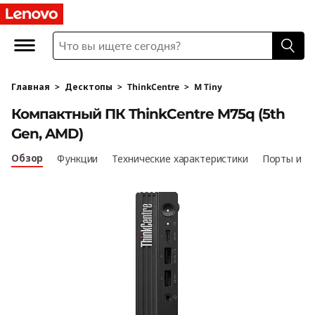
L
e
n
Главная
>
Десктопы
>
ThinkCentre
>
M Tiny
o
Компактный ПК ThinkCentre M75q (5th
v
Gen, AMD)
o
Обзор
Функции
Технические характеристики
Порты и р
T
h
i
n