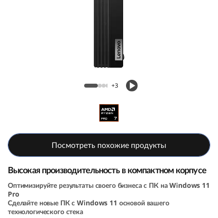
k
C
e
n
Компактный ПК ThinkCentre M75q (5th
t
Gen, AMD)
+3
r
e
M
Посмотреть похожие продукты
7
Высокая производительность в компактном корпусе
5
Оптимизируйте результаты своего бизнеса с ПК на Windows 11
Pro
Сделайте новые ПК с Windows 11 основой вашего
q
технологического стека