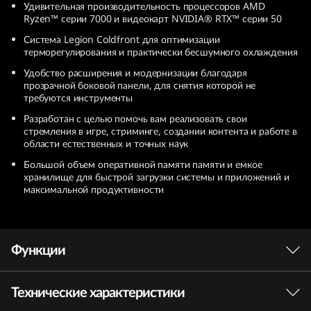
Удивительная производительность процессоров AMD
1
Ryzen™ серии 7000 и видеокарт NVIDIA® RTX™ серии 50
Система Legion Coldfront для оптимизации
0
терморегулирования и практически бесшумного охлаждения
(
Удобство расширения и модернизации благодаря
прозрачной боковой панели, для снятия которой не
требуются инструменты
3
Разработан с целью помочь вам реализовать свои
0
стремления в игре, стриминге, создании контента и работе в
области естественных и точных наук
L
Большой объем оперативной памяти памяти и емкое
хранилище для быстрой загрузки системы и приложений и
максимальной продуктивности
A
M
Функции
D
)
Технические характеристики
Процессоры AMD