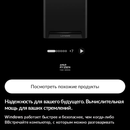
o
n
T
o
Настольный ПК Lenovo Legion Tower 5
w
(10th Gen, 30 л, AMD)
+7
e
r
5
Посмотреть похожие продукты
G
Надежность для вашего будущего. Вычислительная
мощь для ваших стремлений.
e
Windows работает быстрее и безопаснее, чем когда-либо
ВВстречайте компьютер, с которым можно разговаривать
n