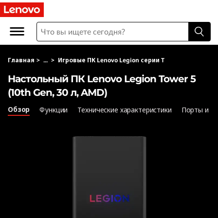
L
e
n
Главная
>
...
>
Игровые ПК Lenovo Legion серии T
o
Настольный ПК Lenovo Legion Tower 5
v
(10th Gen, 30 л, AMD)
o
Обзор
Функции
Технические характеристики
Порты и р
L
e
g
i