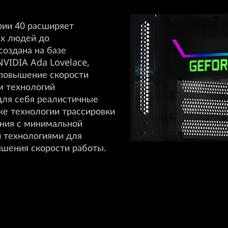
рии 40 расширяет
их людей до
создана на базе
VIDIA Ada Lovelace,
 повышение скорости
м технологий
для себя реалистичные
е технологии трассировки
ения с минимальной
 технологиями для
ышения скорости работы.