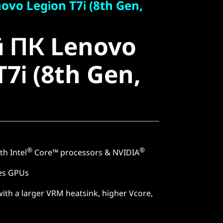
ovo Legion T7i (8th Gen,
 ПК Lenovo
й ПК Lenovo
7i (8th Gen,
T7i (8th Gen,
®
®
th Intel
Core™ processors & NVIDIA
es GPUs
with a larger VRM heatsink, higher Vcore,