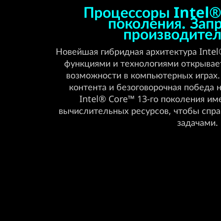
,
Процессоры Intel®
поколения. Зап
I
производител
n
Новейшая гибридная архитектура Intel
функциями и технологиями открыва
t
возможности в компьютерных играх. 
e
контента и безоговорочная победа 
Intel® Core™ 13-го поколения им
l
вычислительных ресурсов, чтобы спр
задачами.
)