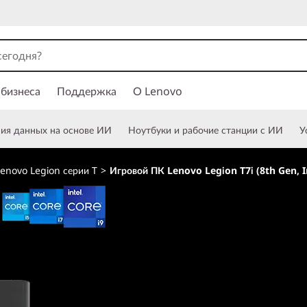
 бизнеса
Поддержка
О Lenovo
ния данных на основе ИИ
Ноутбуки и рабочие станции с ИИ
У
enovo Legion серии T
>
Игровой ПК Lenovo Legion T7i (8th Gen, I
Игровой ПК Lenovo
Intel)