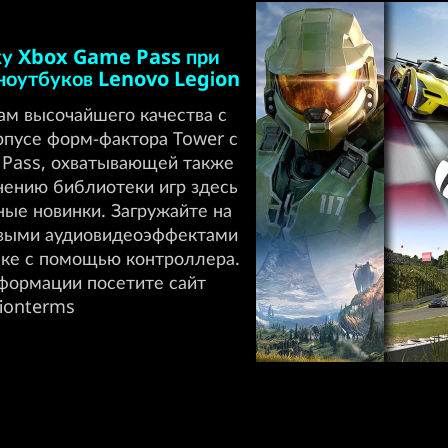
ку Xbox Game Pass при
ноутбуков Lenovo Legion
ам высочайшего качества с
рпусе форм-фактора Tower с
 Pass, охватывающей также
нению библиотеки игр здесь
ные новинки. Загружайте на
овыми аудиовидеоэффектами
аке с помощью контроллера.
формации посетите сайт
ionterms