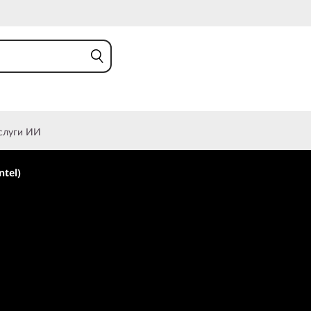
слуги ИИ
ntel)
 Legion T7i (8th Gen,