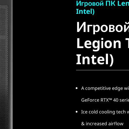
Игровой ПК Len
Игровой
Intel)
Игрово
Legion T
Legion 
Intel)
Intel)
A competitive edge wi
GeForce RTX™ 40 seri
Ice cold cooling tech 
& increased airflow