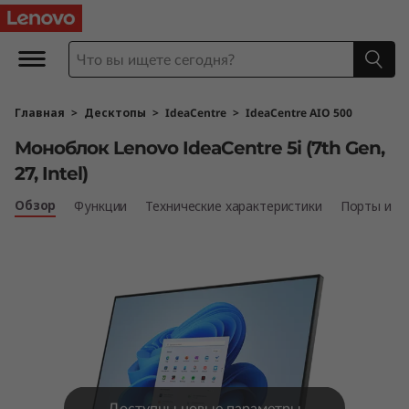
М
о
н
Главная
>
Десктопы
>
IdeaCentre
>
IdeaCentre AIO 500
о
Моноблок Lenovo IdeaCentre 5i (7th Gen,
б
27, Intel)
л
Обзор
Функции
Технические характеристики
Порты и р
о
к
L
e
Доступны новые параметры