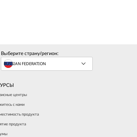
Выберите страну/регион:
СУРСЫ
висные центры
житесь с нами
местимость продукта
ятие продукта
умы