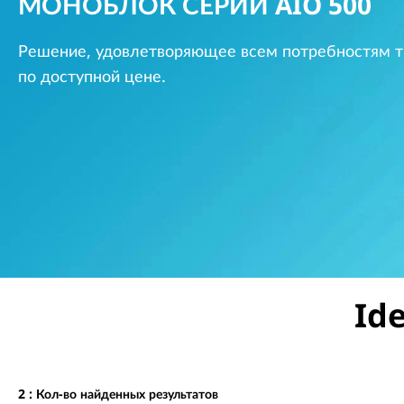
A
МОНОБЛОК СЕРИИ AIO 500
у
I
к
Решение, удовлетворяющее всем потребностям т
о
O
н
по доступной цене.
т
5
е
н
0
т
у
0
S
e
Id
r
i
e
2
: Кол-во найденных результатов