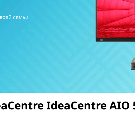
воей семьи
eaCentre IdeaCentre AIO 