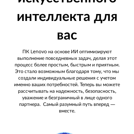
у
интеллекта для
с
вас
с
т
ПК Lenovo на основе ИИ оптимизируют
в
выполнение повседневных задач, делая этот
процесс более простым, быстрым и приятным.
е
Это стало возможным благодаря тому, что мы
создали индивидуальные решения с учетом
н
именно ваших потребностей. Теперь вы можете
рассчитывать на надежность, безопасность,
н
уважение и безграничный в лице одного
партнера. Самый разумный путь вперед —
о
вместе.
г