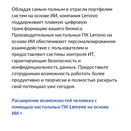
Обладая самым полным в отрасли портфелем
систем на основе ИИ, компания Lenovo
поддерживает плавную цифровую
L
трансформацию вашего бизнеса.
л
Производительные настольные ПК Lenovo на
г
основе ИИ обеспечивают персонализированное
б
взаимодействие с пользователем и
и
предоставляют системы контроля ИТ,
д
гарантирующие безопасность и
и
конфиденциальность данных. Предоставьте
п
сотрудникам возможность работать более
У
продуктивно и творчески и полностью раскрыть
н
свой потенциал уже сегодня.
п
в
Расширение возможностей человека с
И
помощью настольных ПК Lenovo на основе
о
ИИ >
Н
Настольные ПК на основе ИИ для бизнеса