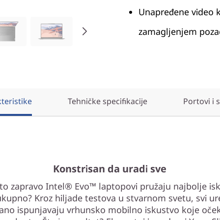
Unapređene video k
zamagljenjem poza
teristike
Tehničke specifikacije
Portovi i 
Konstrisan da uradi sve
to zapravo Intel® Evo™ laptopovi pružaju najbolje is
kupno? Kroz hiljade testova u stvarnom svetu, svi ur
vano ispunjavaju vrhunsko mobilno iskustvo koje oček