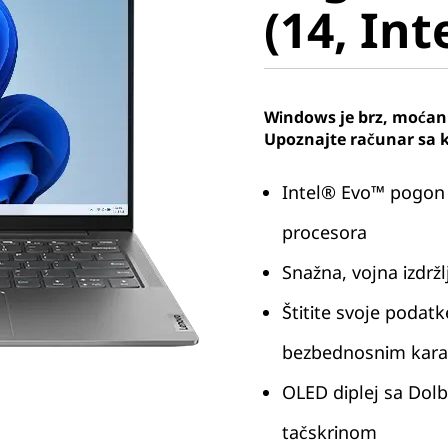
(14, Int
Windows je brz, moćan 
Upoznajte računar sa 
Intel® Evo™ pogon 
procesora
Snažna, vojna izdržl
Štitite svoje poda
bezbednosnim kara
OLED diplej sa Dol
tačskrinom