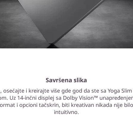
Savršena slika
, osećajte i kreirajte više gde god da ste sa Yoga Slim
m. Uz 14-inčni displej sa Dolby Vision™ unapređenje
 format i opcioni tačskrin, biti kreativan nikada nije bilo
intuitivno.