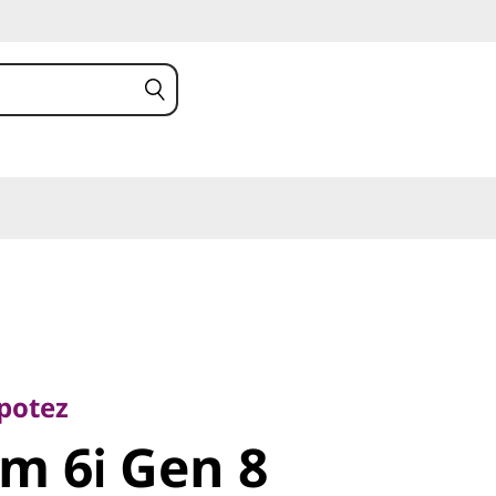
tez
m 6i Gen 8
 potez
im 6i Gen 8
)