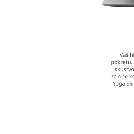
Vaš h
pokretu.
iskustv
za one ko
Yoga Sli