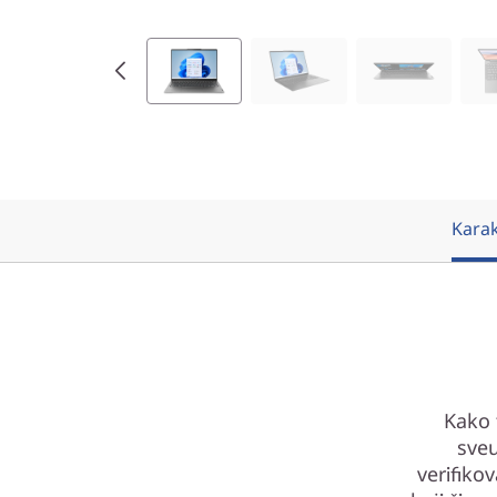
e
l
)
Karak
Kako 
sveu
verifiko