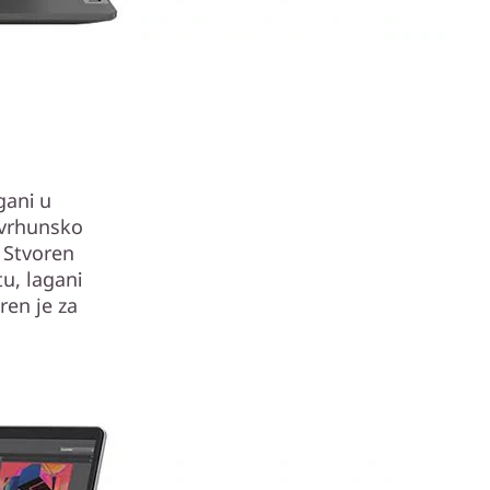
gani u
 vrhunsko
 Stvoren
tu, lagani
ren je za