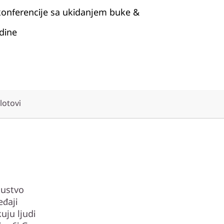
onferencije sa ukidanjem buke &
dine
slotovi
kustvo
eđaji
uju ljudi