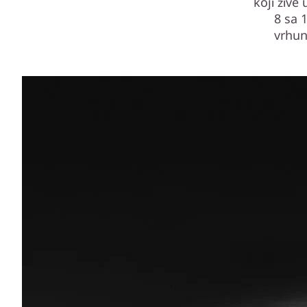
koji žive
8 sa 
vrhun