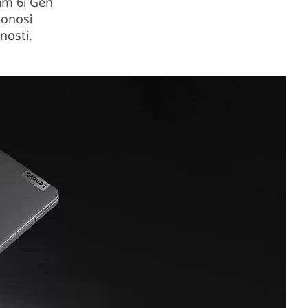
lim 6i Gen
donosi
nosti.