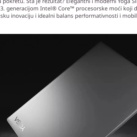
 u pokretu. Šta je rezultat? Elegantni i moderni Yoga S
13. generacijom Intel® Core™ procesorske moći koji 
sku inovaciju i idealni balans performativnosti i mobil