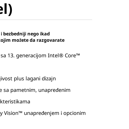
el)
i bezbedniji nego ikad
kojim možete da razgovarate
sa 13. generacijom Intel® Core™
jivost plus lagani dizajn
tke sa pametnim, unapređenim
kteristikama
by Vision™ unapređenjem i opcionim