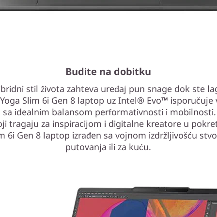
Budite na dobitku
ibridni stil života zahteva uređaj pun snage dok ste la
 Yoga Slim 6i Gen 8 laptop uz Intel® Evo™ isporučuje
o sa idealnim balansom performativnosti i mobilnosti.
ji tragaju za inspiracijom i digitalne kreatore u pokre
m 6i Gen 8 laptop izrađen sa vojnom izdržljivošću stvo
putovanja ili za kuću.