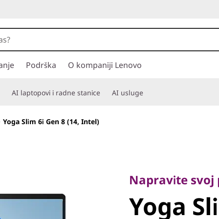
anje
Podrška
O kompaniji Lenovo
AI laptopovi i radne stanice
AI usluge
>
Yoga Slim 6i Gen 8 (14, Intel)
Napravite svoj po
Yoga Sli
Napravite svoj
Yoga Sl
(14, Intel