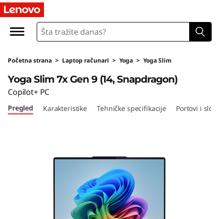
L
e
n
Početna strana
>
Laptop računari
>
Yoga
>
Yoga Slim
o
Yoga Slim 7x Gen 9 (14, Snapdragon)
v
Copilot+ PC
Pregled
Karakteristike
Tehničke specifikacije
Portovi i sloto
o
Y
o
g
a