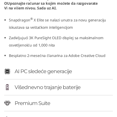
OUpoznajte računar sa kojim možete da razgovarate
1
Vi na višem nivou. Sada uz AI.
4
®
Snapdragon
X Elite se nalazi unutra za novu generaciju
″
iskustava sa veštačkom inteligencijom
Zadivljujući 3K PureSight OLED displej sa maksimalnom
S
osvetljenošću od 1,000 nita
n
Besplatno 2-mesečna članarina za Adobe Creative Cloud
a
AI PC sledeće generacije
p
d
Višednevno trajanje baterije
r
Premium Suite
a