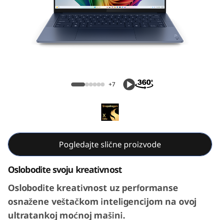
S
l
i
m
Yoga Slim 7x Gen 9 (14, Snapdragon)
7
+7
x
G
e
Pogledajte slične proizvode
n
Oslobodite svoju kreativnost
9
Oslobodite kreativnost uz performanse
osnažene veštačkom inteligencijom na ovoj
(
ultratankoj moćnoj mašini.