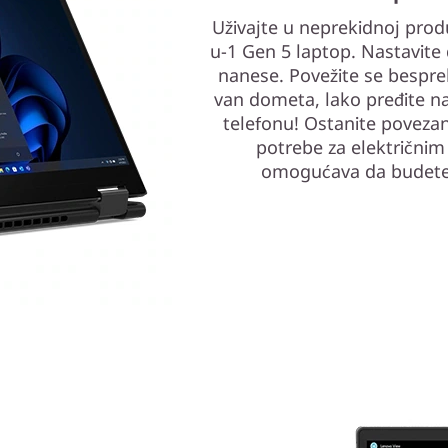
Uživajte u neprekidnoj prod
u-1 Gen 5 laptop. Nastavite 
nanese. Povežite se bespreko
van dometa, lako pređite n
telefonu! Ostanite povezan
potrebe za električnim
omogućava da budete p