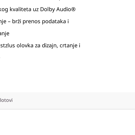
kog kvaliteta uz Dolby Audio®
je – brži prenos podataka i
anje
stzlus olovka za dizajn, crtanje i
e
slotovi