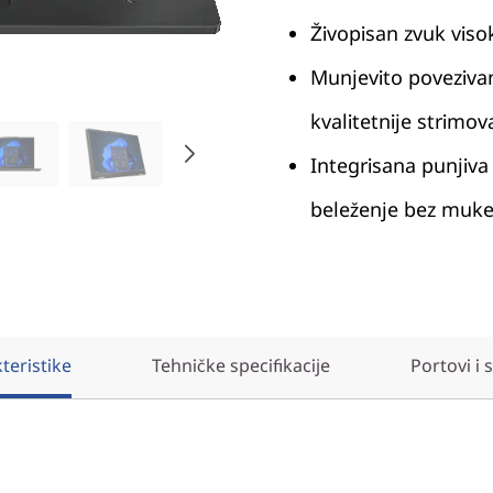
Živopisan zvuk viso
Munjevito povezivan
kvalitetnije strimov
Integrisana punjiva 
beleženje bez muk
teristike
Tehničke specifikacije
Portovi i 