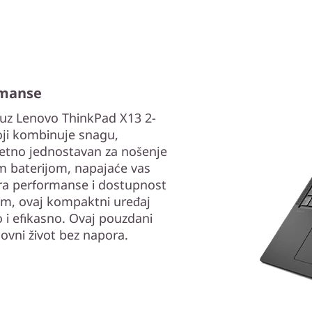
rmanse
uz Lenovo ThinkPad X13 2-
oji kombinuje snagu,
zetno jednostavan za nošenje
om baterijom, napajaće vas
ra performanse i dostupnost
em, ovaj kompaktni uređaj
 i efikasno. Ovaj pouzdani
lovni život bez napora.