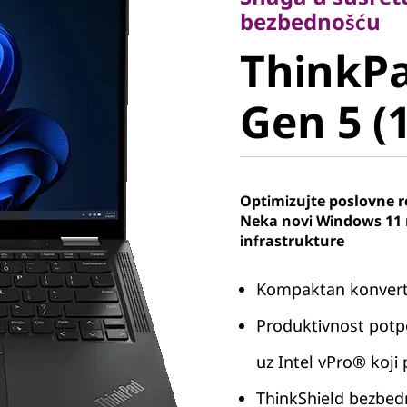
ThinkPad
bezbednošću
ThinkPa
Gen 5 (13
Gen 5 (1
Optimizujte poslovne r
Neka novi Windows 11 
infrastrukture
Kompaktan konvertib
Produktivnost pot
uz Intel vPro® koji
ThinkShield bezbedn