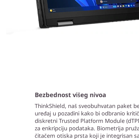
Bezbednost višeg nivoa
ThinkShield, naš sveobuhvatan paket be
uređaj u pozadini kako bi odbranio kriti
diskretni Trusted Platform Module (dTP
za enkripciju podataka. Biometrija pruža
čitačem otiska prsta koji je integrisan