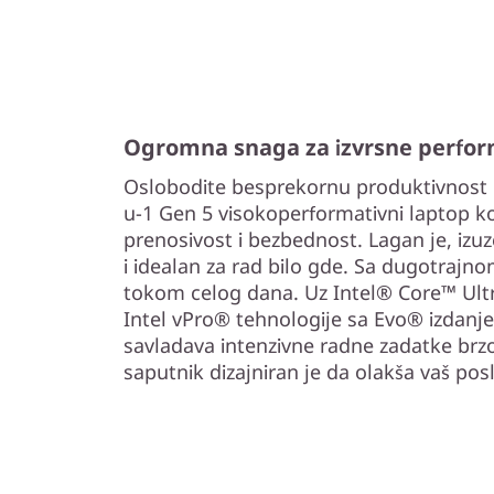
Ogromna snaga za izvrsne perfo
Oslobodite besprekornu produktivnost 
u-1 Gen 5 visokoperformativni laptop k
prenosivost i bezbednost. Lagan je, izu
i idealan za rad bilo gde. Sa dugotrajn
tokom celog dana. Uz Intel® Core™ Ult
Intel vPro® tehnologije sa Evo® izdanj
savladava intenzivne radne zadatke brzo
saputnik dizajniran je da olakša vaš pos