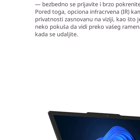
— bezbedno se prijavite i brzo pokrenit
Pored toga, opciona infracrvena (IR) k
privatnosti zasnovanu na viziji, kao što
neko pokuša da vidi preko vašeg ramena
kada se udaljite.