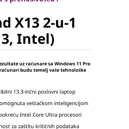
 X13 2-u-1
d X13 2-u-1
, Intel)
3, Intel)
ezultate uz računare sa Windows 11 Pro
računari budu temelj vaše tehnološke
ilni 13.3-inčni poslovni laptop
pomognuta veštačkom inteligencijom
 pokreću Intel Core Ultra procesori
ost za zaštitu kritičnih podataka