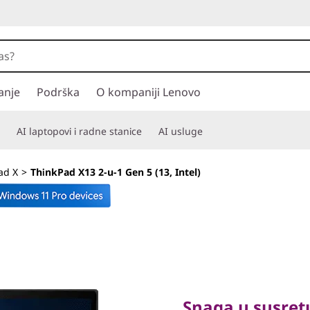
anje
Podrška
O kompaniji Lenovo
AI laptopovi i radne stanice
AI usluge
ad X
>
ThinkPad X13 2-u-1 Gen 5 (13, Intel)
Snaga u susretu s
bezbednošću
Snaga u susretu