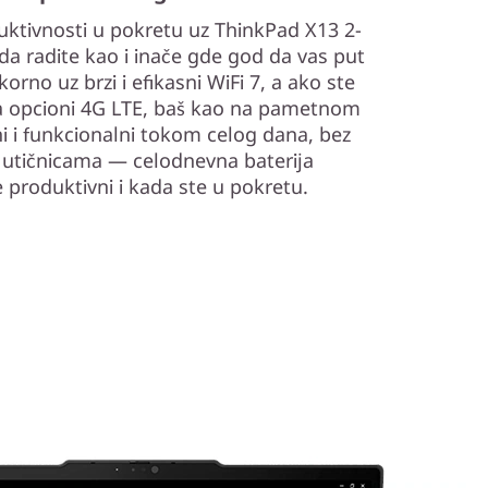
uktivnosti u pokretu uz ThinkPad X13 2-
da radite kao i inače gde god da vas put
rno uz brzi i efikasni WiFi 7, a ako ste
a opcioni 4G LTE, baš kao na pametnom
i i funkcionalni tokom celog dana, bez
 utičnicama — celodnevna baterija
roduktivni i kada ste u pokretu.