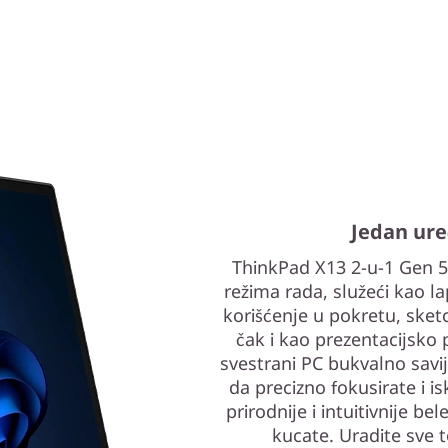
Jedan ure
ThinkPad X13 2-u-1 Gen 5 
režima rada, služeći kao l
korišćenje u pokretu, ske
čak i kao prezentacijsko 
svestrani PC bukvalno savij
da precizno fokusirate i i
prirodnije i intuitivnije b
kucate. Uradite sve t