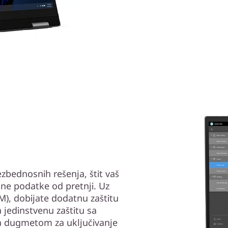
zbednosnih rešenja, štit vaš
čne podatke od pretnji. Uz
M), dobijate dodatnu zaštitu
 jedinstvenu zaštitu sa
 sa dugmetom za uključivanje