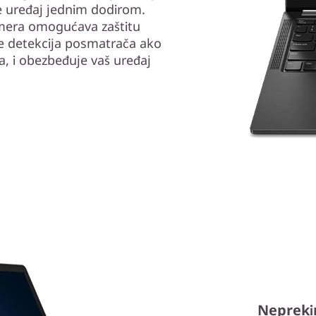
e uređaj jednim dodirom.
amera omogućava zaštitu
 je detekcija posmatrača ako
, i obezbeđuje vaš uređaj
Nepreki