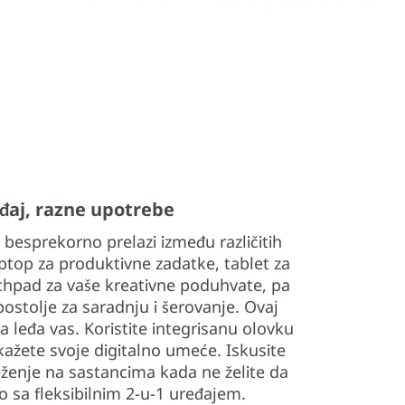
đaj, razne upotrebe
besprekorno prelazi između različitih
aptop za produktivne zadatke, tablet za
tchpad za vaše kreativne poduhvate, pa
postolje za saradnju i šerovanje. Ovaj
a leđa vas. Koristite integrisanu olovku
skažete svoje digitalno umeće. Iskusite
eleženje na sastancima kada ne želite da
o sa fleksibilnim 2-u-1 uređajem.