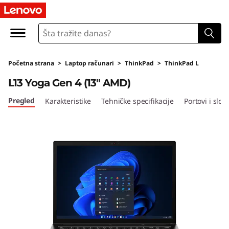
T
h
i
Početna strana
>
Laptop računari
>
ThinkPad
>
ThinkPad L
n
L13 Yoga Gen 4 (13″ AMD)
k
Pregled
Karakteristike
Tehničke specifikacije
Portovi i sloto
P
a
d
L
1