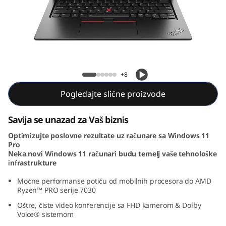
3
Y
o
g
L13 Yoga Gen 4 (13″ AMD)
+8
a
Pogledajte slične proizvode
G
Savija se unazad za Vaš biznis
e
Optimizujte poslovne rezultate uz računare sa Windows 11
Pro
n
Neka novi Windows 11 računari budu temelj vaše tehnološke
infrastrukture
4
Moćne performanse potiču od mobilnih procesora do AMD
Ryzen™ PRO serije 7030
(
Oštre, čiste video konferencije sa FHD kamerom & Dolby
1
Voice® sistemom