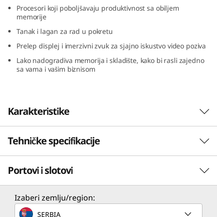
Procesori koji poboljšavaju produktivnost sa obiljem
memorije
Tanak i lagan za rad u pokretu
Prelep displej i imerzivni zvuk za sjajno iskustvo video poziva
Lako nadogradiva memorija i skladište, kako bi rasli zajedno
sa vama i vašim biznisom
Karakteristike
Tehničke specifikacije
Portovi i slotovi
Performanse
Procesor
Izaberi zemlju/region:
Do AMD Ryzen™ 7 7735HS
SERBIA