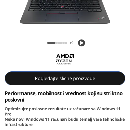
ThinkPad E14 Gen 6 (14, AMD)
+9
Pogledajte slične proizvode
Performanse, mobilnost i vrednost koji su striktno
poslovni
Optimizujte poslovne rezultate uz računare sa Windows 11
Pro
Neka novi Windows 11 računari budu temelj vaše tehnološke
infrastrukture