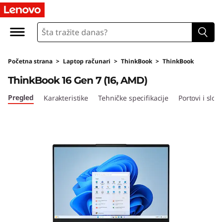
L
e
n
Početna strana
>
Laptop računari
>
ThinkBook
>
ThinkBook
o
ThinkBook 16 Gen 7 (16, AMD)
v
Pregled
Karakteristike
Tehničke specifikacije
Portovi i sloto
o
T
h
i
n