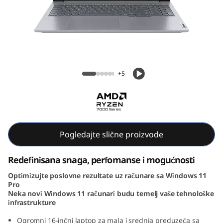
k
B
o
o
ThinkBook 16 Gen 7 (16, AMD)
+5
k
1
6
Pogledajte slične proizvode
G
Redefinisana snaga, perfomanse i mogućnosti
e
Optimizujte poslovne rezultate uz računare sa Windows 11
Pro
n
Neka novi Windows 11 računari budu temelj vaše tehnološke
infrastrukture
7
Ogromni 16-inčni laptop za mala i srednja preduzeća sa