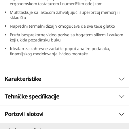
ergonomskom tastaturom i numeričkim odeljkom
(
Multitaskuje sa lakoćom zahvaljujući superbrzoj memoriji i
1
skladištu
Napredni termalni dizajn omogućava da sve teče glatko
6
Pruža besprekorne video pozive sa bogatom slikom i zvukom
koji ukida pozadinsku buku
″
Idealan za zahtevne zadatke poput analize podataka,
finansijskog modelovanja i video montaže
A
M
Karakteristike
D
)
Tehničke specifikacije
Unapredite svoju produltivnost
Prenosiv i energetski efikasan, Lenovo
Portovi i slotovi
PERFORMANSE
ThinkBook 16 Gen 7 (16″ AMD) laptop ima
potencijal da značajno pojača vašu
produktivnost. Sa AMD Ryzen™ procesorima
Procesor