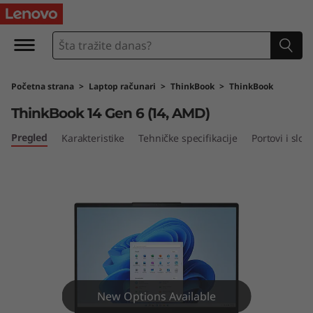
T
h
i
Početna strana
>
Laptop računari
>
ThinkBook
>
ThinkBook
n
ThinkBook 14 Gen 6 (14, AMD)
k
Pregled
Karakteristike
Tehničke specifikacije
Portovi i sloto
B
o
o
k
1
New Options Available