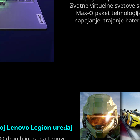
životne virtuelne svetove
Max-Q paket tehnologija
napajanje, trajanje bater
oj Lenovo Legion uređaj
 200 drugih igara na Lenovo