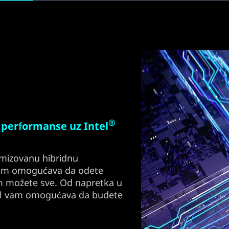
®
 performanse uz Intel
mizovanu hibridnu
 vam omogućava da odete
om možete sve. Od napretka u
ntel vam omogućava da budete