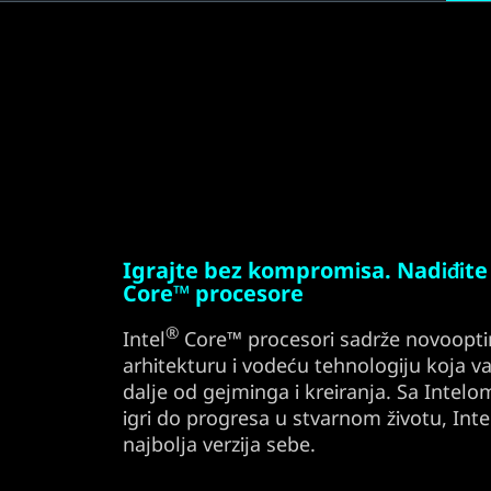
Igrajte bez kompromisa. Nadiđite
Core™ procesore
®
Intel
Core™ procesori sadrže novoopti
arhitekturu i vodeću tehnologiju koja
dalje od gejminga i kreiranja. Sa Intel
igri do progresa u stvarnom životu, I
najbolja verzija sebe.