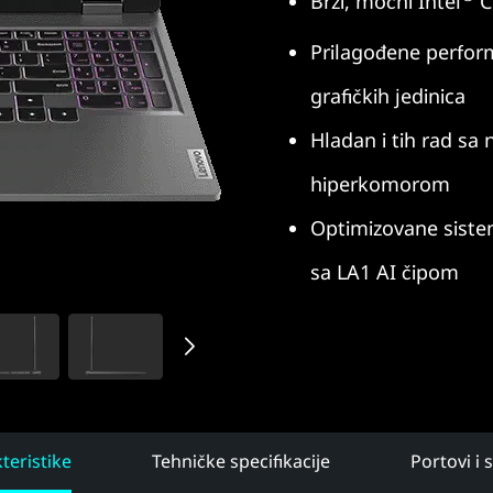
Brzi, moćni Intel
C
Prilagođene perfo
grafičkih jedinica
Hladan i tih rad sa
hiperkomorom
Optimizovane sist
sa LA1 AI čipom
teristike
Tehničke specifikacije
Portovi i 