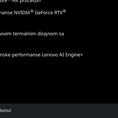
ore™ HX procesori
®
®
rmanse NVIDIA
GeForce RTX
 novim termalnim dizajnom sa
emske performanse Lenovo AI Engine+
slotovi