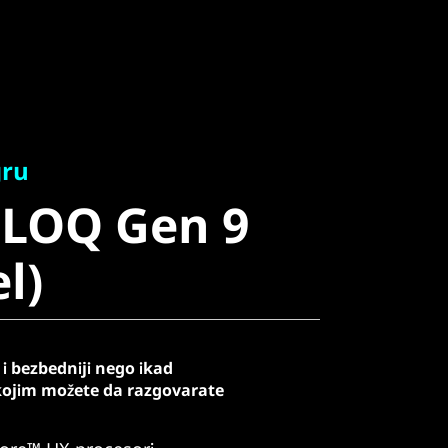
LOQ Gen 9
gru
 LOQ Gen 9
)
el)
i bezbedniji nego ikad
kojim možete da razgovarate