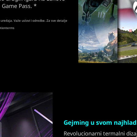
x Game Pass. *
uređaja. Važe uslovi i odredbe. Za sve detalje
ptionterms
Gejming u svom najhlad
Revolucionarni termalni di