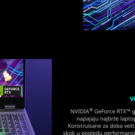
V
®
NVIDIA
GeForce RTX™ gra
napajaju najbrže lapto
Konstruisane za doba vešt
skok u pogledu performansi 