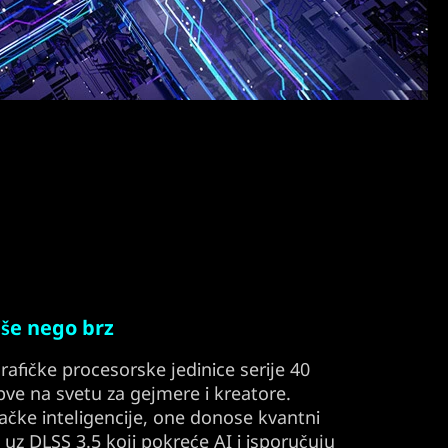
iše nego brz
fičke procesorske jedinice serije 40
pve na svetu za gejmere i kreatore.
ačke inteligencije, one donose kvantni
uz DLSS 3.5 koji pokreće AI i isporučuju