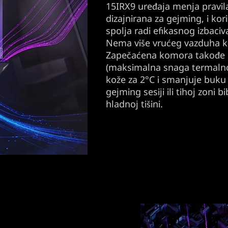
15IRX9 uređaja menja pravil
dizajnirana za gejming, i kori
spolja radi efikasnog izbaciv
Nema više vrućeg vazduha k
Zapečaćena komora takođe
(maksimalna snaga termalno
kože za 2°C i smanjuje buku 
gejming sesiji ili tihoj zoni 
hladnoj tišini.