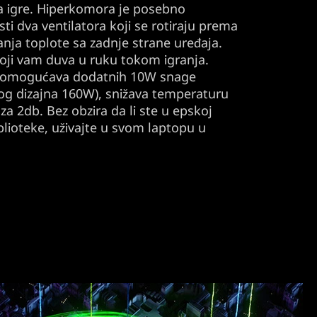
a igre. Hiperkomora je posebno
sti dva ventilatora koji se rotiraju prema
anja toplote sa zadnje strane uređaja.
oji vam duva u ruku tokom igranja.
 omogućava dodatnih 10W snage
g dizajna 160W), snižava temperaturu
za 2db. Bez obzira da li ste u epskoj
biblioteke, uživajte u svom laptopu u