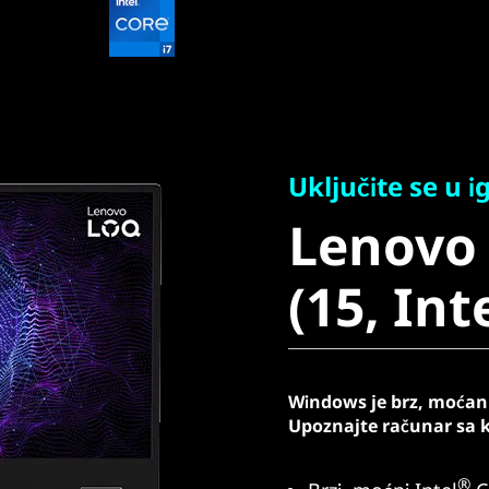
Uključite se u igru
Lenovo 
Uključite se u i
Lenovo
(15, Intel
(15, Int
Windows je brz, moćan 
Upoznajte računar sa 
®