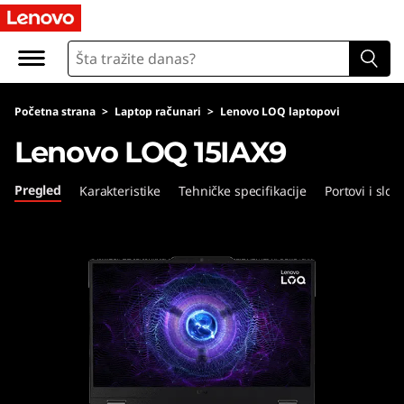
L
e
n
Početna strana
>
Laptop računari
>
Lenovo LOQ laptopovi
o
Lenovo LOQ 15IAX9
v
Pregled
Karakteristike
Tehničke specifikacije
Portovi i sloto
o
L
O
Q
1