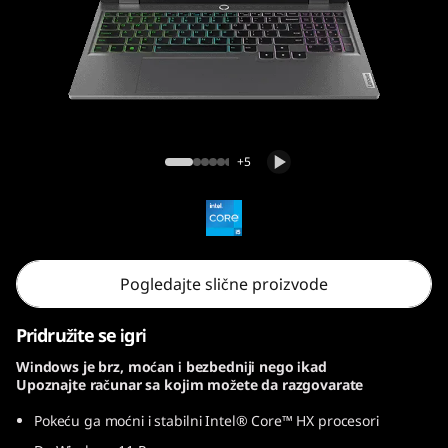
5
I
A
X
Lenovo LOQ 15IAX9
+5
9
Pogledajte slične proizvode
Pridružite se igri
Windows je brz, moćan i bezbedniji nego ikad
Upoznajte računar sa kojim možete da razgovarate
Pokeću ga moćni i stabilni Intel® Core™ HX procesori