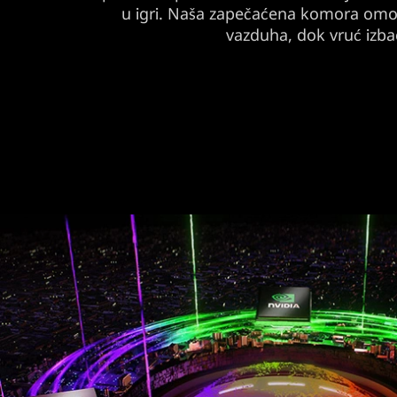
u igri. Naša zapečaćena komora omo
vazduha, dok vruć izba