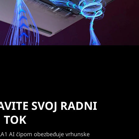
VITE SVOJ RADNI
TOK
LA1 AI čipom obezbeđuje vrhunske