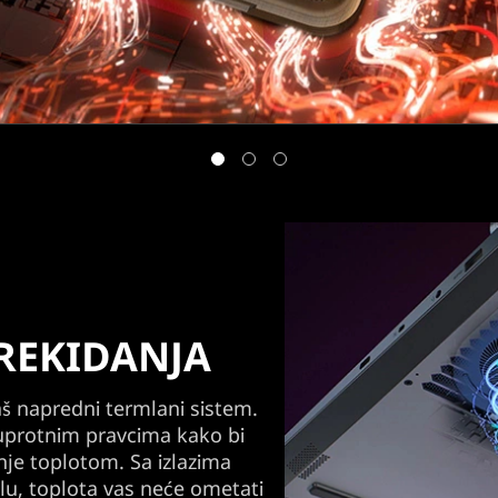
PREKIDANJA
aš napredni termlani sistem.
suprotnim pravcima kako bi
nje toplotom. Sa izlazima
u, toplota vas neće ometati