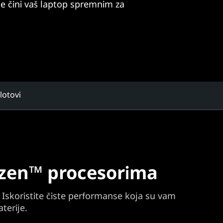
nje čini vaš laptop spremnim za
slotovi
Ryzen™ procesorima
Iskoristite čiste performanse koja su vam
terije.