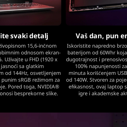
ite svaki detalj
Vaš dan, pun e
 živopisnom 15,6-inčnom
Iskoristite napredno brz
a obimnim odnosom ekran-
baterijom od 60Whr koj
. Uživajte u FHD (1920 x
dugotrajnost i prenosivos
 jasnoći sa glatkim
100% napunjenosti z
m od 144Hz, osvetljenjem
minuta korišćenjem USB
 i punim sRGB režimom za
od 140W. Stvoren za poje
oje. Pored toga, NVIDIA®
efikasnost, ovaj laptop s
nosi besprekorne slike.
igre i akademske akt