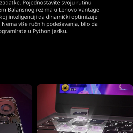
zadatke. Pojednostavite svoju rutinu
njem Balansnog režima u Lenovo Vantage
čkoj inteligenciji da dinamički optimizuje
 Nema više ručnih podešavanja, bilo da
programirate u Python jeziku.