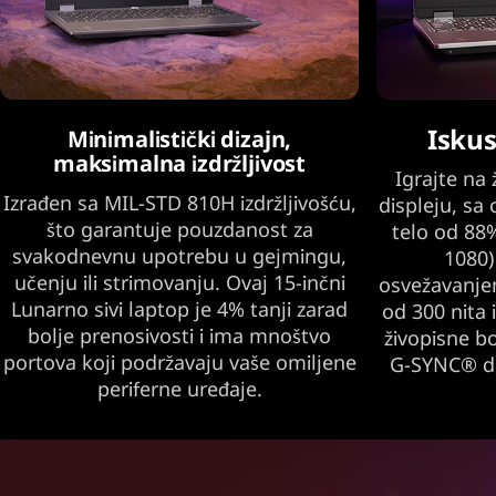
Iskus
Minimalistički dizajn,
maksimalna izdržljivost
Igrajte na
Izrađen sa MIL-STD 810H izdržljivošću,
displeju, s
što garantuje pouzdanost za
telo od 88%
svakodnevnu upotrebu u gejmingu,
1080)
učenju ili strimovanju. Ovaj 15-inčni
osvežavanje
Lunarno sivi laptop je 4% tanji zarad
od 300 nita
bolje prenosivosti i ima mnoštvo
živopisne b
portova koji podržavaju vaše omiljene
G-SYNC® do
periferne uređaje.