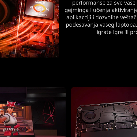
performanse za sve vaše 
gejminga i učenja aktivira
aplikacciji i dozvolite vešta
podešavanja vašeg laptopa.
igrate igre ili 