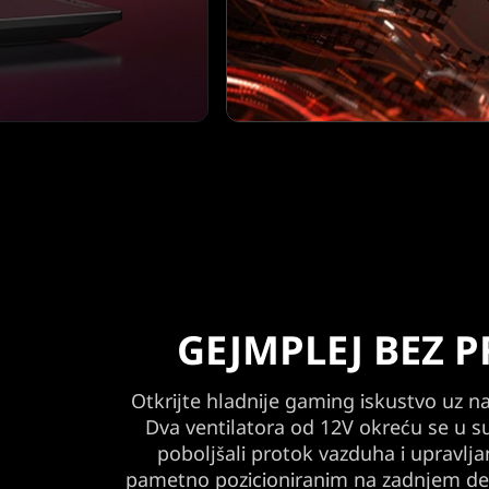
GEJMPLEJ BEZ 
Otkrijte hladnije gaming iskustvo uz n
Dva ventilatora od 12V okreću se u 
poboljšali protok vazduha i upravlja
pametno pozicioniranim na zadnjem del