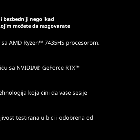
i bezbedniji nego ikad
kojim možete da razgovarate
gre sa AMD Ryzen™ 7435HS procesorom.
 priču sa NVIDIA® GeForce RTX™
hnologija koja čini da vaše sesije
ivost testirana u bici i odobrena od