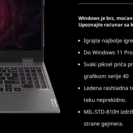
Windows je brz, moćan 
Upoznajte računar sa 
Igrajte najbolje i
Do Windows 11 Pro
Svaki piksel priča
grafikom serije 40
Ledena rashladna te
teku neprekidno.
MIL-STD-810H izdržlj
strane gejmera.