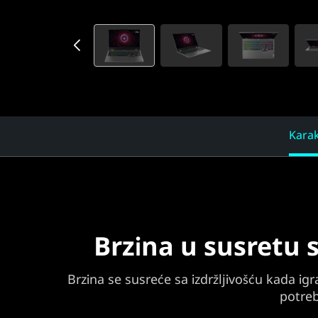
Karak
Brzina u susretu 
Brzina se susreće sa izdržljivošću kada 
potreb