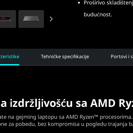
Proširivo skladište
budućnost.
teristike
Tehničke specifikacije
Portovi i 
sa izdržljivošću sa AMD 
igrate na gejming laptopu sa AMD Ryzen™ procesorima. 
ne za pobedu, bez kompromisa u pogledu trajanja ba