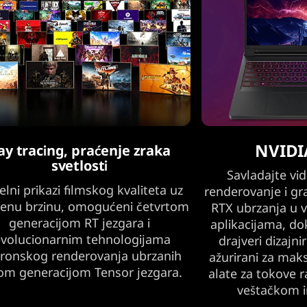
NVIDI
ay tracing, praćenje zraka
svetlosti
Savladajte vi
elni prikazi filmskog kvaliteta uz
renderovanje i gra
đenu brzinu, omogućeni četvrtom
RTX ubrzanja u 
generacijom RT jezgara i
aplikacijama, do
evolucionarnim tehnologijama
drajveri dizajni
ronskog renderovanja ubrzanih
ažurirani za maks
om generacijom Tensor jezgara.
alate za tokove
veštačkom i