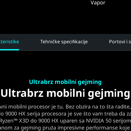
Vapor
teristike
Tehničke specifikacije
Portovi i 
Ultrabrz mobilni gejming
Ultrabrz mobilni gejming
vni mobilni procesor je tu. Bez obzira na to šta radit
o 9000 HX serija procesora je sve što vam treba da za
Ryzen™ X3D do 9000 HX uparen sa NVIDIA 50 serijom
ranom za gejming pruža impresivne performanse koje