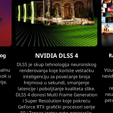
NVIDIA DLSS 4
kog
R
DLSS je skup tehnologija neuronskog
malnu
Vizu
renderovanja koje koriste veštačku
kok u
nevi
inteligenciju za povećanje broja
ije.
frejmova u sekundi, smanjenje
r
latencije i poboljšanje kvaliteta slike.
neu
DLSS 4 donosi Multi Frame Generation
pet
i Super Resolution koje pokreću
GeForce RTX grafički procesori serije
50 i Tensor jezgra pete generacije.