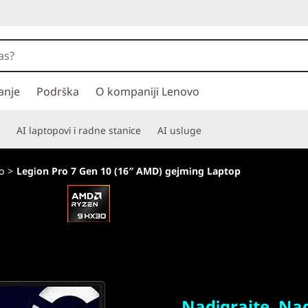
anje
Podrška
O kompaniji Lenovo
AI laptopovi i radne stanice
AI usluge
o
>
Legion Pro 7 Gen 10 (16″ AMD) gejming Laptop
Nadigrajte. Nadja
profesionalniji.
Nadigrajte. Nad