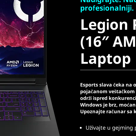
Legion P
profesionalniji.
Legion 
(16″ AM
(16″ AM
Laptop
Laptop
Esports slava čeka na
pojačanom veštačkom i
održi ispred konkurenci
Windows je brz, moćan 
Upoznajte računar sa 
Uživajte u gejming