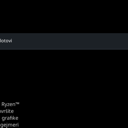
slotovi
e, Ryzen™
vršite
 grafike
 gejmeri