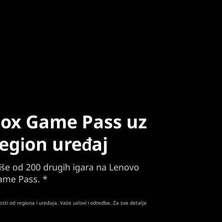
box Game Pass uz
egion uređaj
 više od 200 drugih igara na Lenovo
ame Pass. *
ti od regiona i uređaja. Važe uslovi i odredbe. Za sve detalje