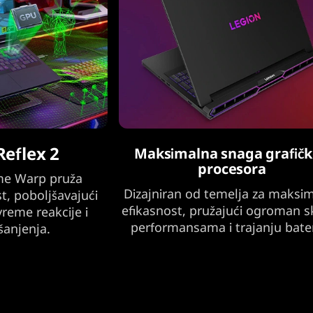
p
t
o
p
eflex 2
Maksimalna snaga grafič
procesora
ame Warp pruža
Dizajniran od temelja za maksi
t, poboljšavajući
efikasnost, pružajući ogroman s
vreme reakcije i
performansama i trajanju bater
šanjenja.