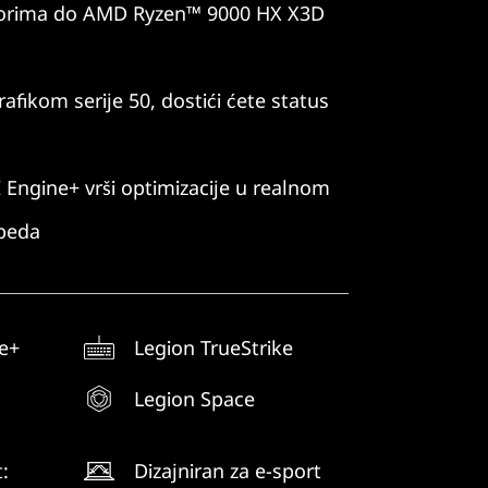
sorima do AMD Ryzen™ 9000 HX X3D
afikom serije 50, dostići ćete status
Engine+ vrši optimizacije u realnom
obeda
e+
Legion TrueStrike
Legion Space
:
Dizajniran za e-sport