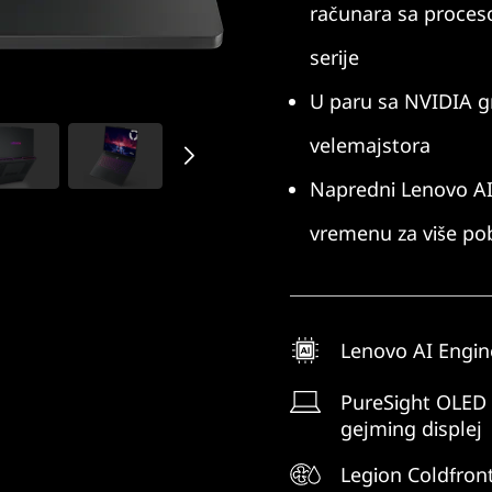
računara sa proce
serije
U paru sa NVIDIA gr
velemajstora
Napredni Lenovo AI 
vremenu za više p
Lenovo AI Engin
PureSight OLED
gejming displej
Legion Coldfront