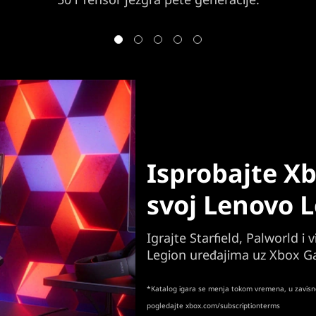
Isprobajte X
svoj Lenovo L
Igrajte Starfield, Palworld i
Legion uređajima uz Xbox G
*Katalog igara se menja tokom vremena, u zavisnos
pogledajte xbox.com/subscriptionterms