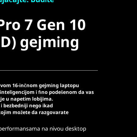
ro 7 Gen 10
Pro 7 Gen 10
D) gejming
D) gejming
 ovom 16-inčnom gejming laptopu
nteligencijom i fino podešenom da vas
je u napetim lobijima.
i bezbedniji nego ikad
kojim možete da razgovarate
 performansama na nivou desktop