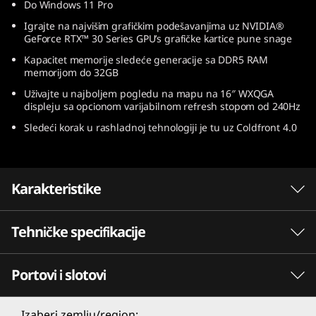
Do Windows 11 Pro
)
Igrajte na najvišim grafičkim podešavanjima uz NVIDIA®
GeForce RTX™ 30 Series GPU’s grafičke kartice pune snage
Kapacitet memorije sledeće generacije sa DDR5 RAM
memorijom do 32GB
Uživajte u najboljem pogledu na mapu na 16″ WXQGA
displeju sa opcionom varijabilnom refresh stopom od 240Hz
Sledeći korak u rashladnoj tehnologiji je tu uz Coldfront 4.0
Karakteristike
Tehničke specifikacije
Revolucionaran korak za performativnost uz
12. generaciju Intel® Core™ procesora
Portovi i slotovi
Sa jezgrima revolucionarne performativnosti i
Procesor
efikasnosti, 12. generacija Intel® Core™
procesora omogućava besprekoran striming,
12th Gen Intel® Core™ i9-12900HX
Izaberi zemlju/region: