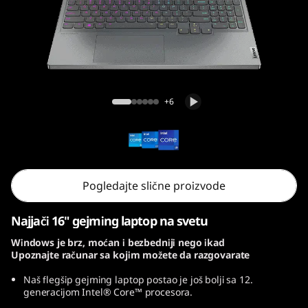
n
7
(
1
Legion 7i Gen 7 (16, Intel)
+6
6
,
I
Pogledajte slične proizvode
n
Najjači 16" gejming laptop na svetu
t
Windows je brz, moćan i bezbedniji nego ikad
Upoznajte računar sa kojim možete da razgovarate
e
Naš flegšip gejming laptop postao je još bolji sa 12.
l
generacijom Intel® Core™ procesora.